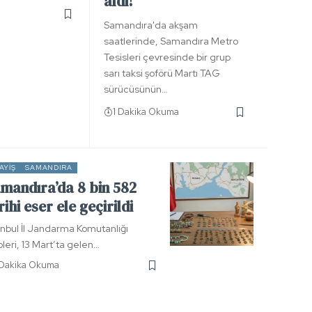
aldı!
Samandıra'da akşam
saatlerinde, Samandıra Metro
Tesisleri çevresinde bir grup
sarı taksi şoförü Martı TAG
sürücüsünün…
1 Dakika Okuma
AYIŞ
SAMANDIRA
mandıra’da 8 bin 582
rihi eser ele geçirildi
anbul İl Jandarma Komutanlığı
pleri, 13 Mart’ta gelen…
 Dakika Okuma