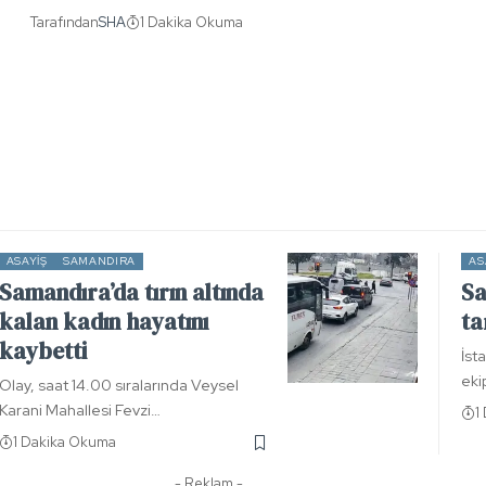
Tarafından
SHA
1 Dakika Okuma
ASAYIŞ
SAMANDIRA
AS
Samandıra’da tırın altında
Sa
kalan kadın hayatını
ta
kaybetti
İst
eki
Olay, saat 14.00 sıralarında Veysel
Karani Mahallesi Fevzi…
1
1 Dakika Okuma
- Reklam -