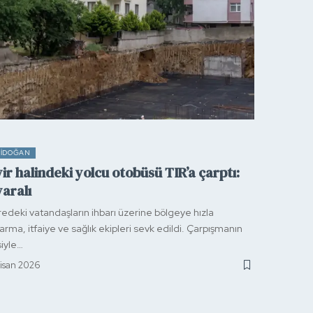
IDOĞAN
ir halindeki yolcu otobüsü TIR’a çarptı:
yaralı
edeki vatandaşların ihbarı üzerine bölgeye hızla
arma, itfaiye ve sağlık ekipleri sevk edildi. Çarpışmanın
siyle…
Nisan 2026