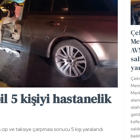
Çe
Me
AVM
sal
ya
Çek
Metr
Merk
 5 kişiyi hastanelik
alan
sila
geldi
kafe
cip ve taksiye çarpması sonucu 5 kişi yaralandı.
sald
beli