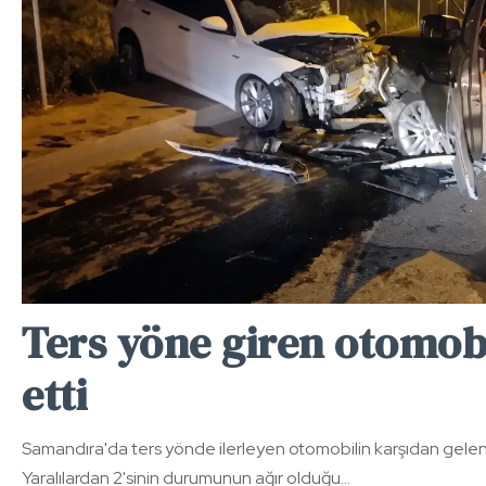
Ters yöne giren otomobil
etti
Samandıra'da ters yönde ilerleyen otomobilin karşıdan gelen 
Yaralılardan 2'sinin durumunun ağır olduğu…