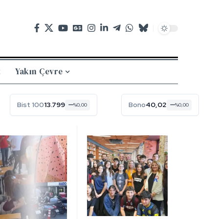
t
Yakın Çevre
Bist 100
13.799
Bono
40,02
%0,00
%0,00