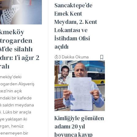
Sancaktepe’de
Emek Kent
Meydanı, 2. Kent
Lokantası ve
kmeköy
İstihdam Ofisi
trogarden
açıldı
’de silahlı
dırı: 1’i ağır 2
3 Dakika Okuma
ralı
meköy'deki
ogarden Alışveriş
ezi'nin açık
ındaki bir kafede
hlı saldırı meydana
. Lüks bir araçla
Kimliğiyle gömülen
ye yaklaşan iki
adamı 20 yıl
ırgan, henüz
rlenemeyen bir
boyunca kayıp