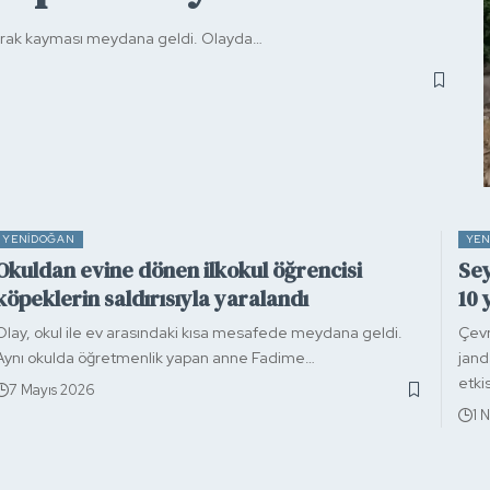
 toprak kayması meydana geldi. Olayda…
YENIDOĞAN
YEN
Okuldan evine dönen ilkokul öğrencisi
Sey
köpeklerin saldırısıyla yaralandı
10 
Olay, okul ile ev arasındaki kısa mesafede meydana geldi.
Çevr
Aynı okulda öğretmenlik yapan anne Fadime…
jand
etki
7 Mayıs 2026
1 