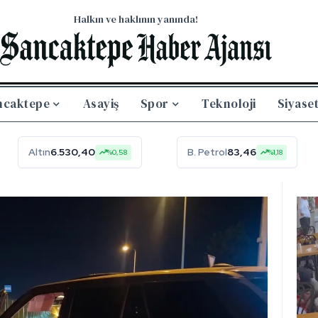
Halkın ve haklının yanında!
ncaktepe
Asayiş
Spor
Teknoloji
Siyase
Altın
6.530,40
B. Petrol
83,46
%0,58
%1,18