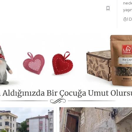
nede
yaşı
1 