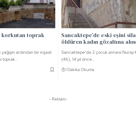
 korkutan toprak
Sancaktepe’de eski eşini sil
öldüren kadın gözaltına alın
k yağışın ardından bir inşaat
Sancaktepe'de 2 çocuk annesi Nuray K
i toprak…
(46), 14 yıl önce…
1 Dakika Okuma
- Reklam-