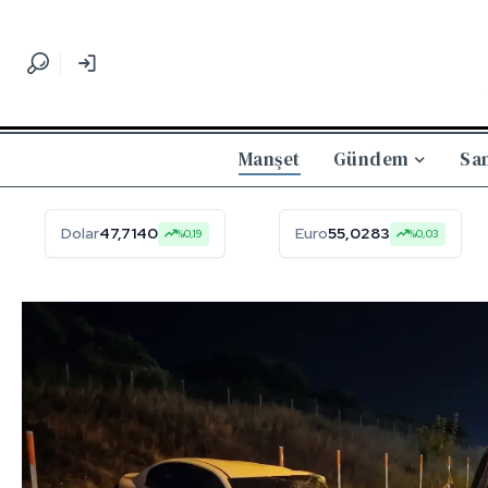
Manşet
Gündem
Sa
Dolar
47,7140
Euro
55,0283
%0,19
%0,03