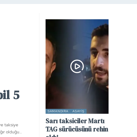
il 5
SAMANDIRA
ASAYIŞ
Sarı taksiciler Martı
ve taksiye
TAG sürücüsünü rehin
ağır olduğu…