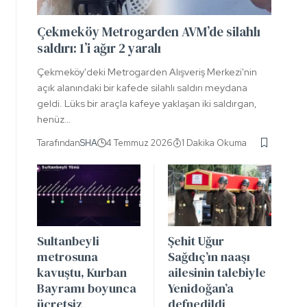
Çekmeköy Metrogarden AVM’de silahlı
saldırı: 1’i ağır 2 yaralı
Çekmeköy'deki Metrogarden Alışveriş Merkezi'nin
açık alanındaki bir kafede silahlı saldırı meydana
geldi. Lüks bir araçla kafeye yaklaşan iki saldırgan,
henüz…
Tarafından
SHA
4 Temmuz 2026
1 Dakika Okuma
Sultanbeyli
Şehit Uğur
metrosuna
Sağdıç’ın naaşı
kavuştu, Kurban
ailesinin talebiyle
Bayramı boyunca
Yenidoğan’a
ücretsiz
defnedildi