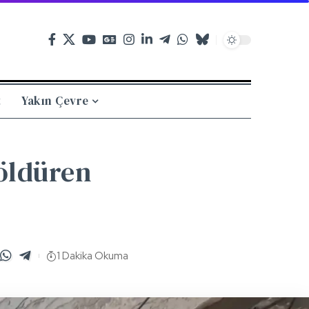
t
Yakın Çevre
 öldüren
1 Dakika Okuma