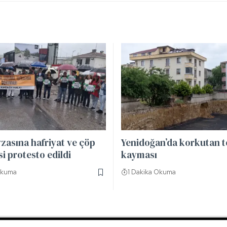
zasına hafriyat ve çöp
Yenidoğan’da korkutan 
 protesto edildi
kayması
Okuma
1 Dakika Okuma