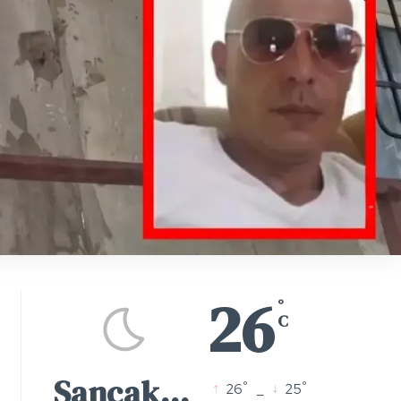
26
°
C
Sancaktepe
°
°
26
_
25