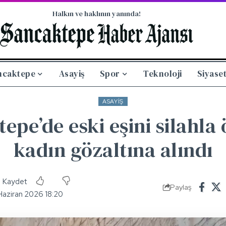
Halkın ve haklının yanında!
ncaktepe
Asayiş
Spor
Teknoloji
Siyase
ASAYIŞ
epe’de eski eşini silahla
kadın gözaltına alındı
Paylaş
Haziran 2026 18:20