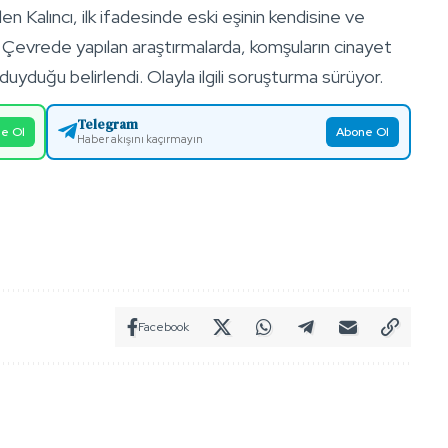
n Kalıncı, ilk ifadesinde eski eşinin kendisine ve
. Çevrede yapılan araştırmalarda, komşuların cinayet
yduğu belirlendi. Olayla ilgili soruşturma sürüyor.
Telegram
e Ol
Abone Ol
Haber akışını kaçırmayın
Facebook