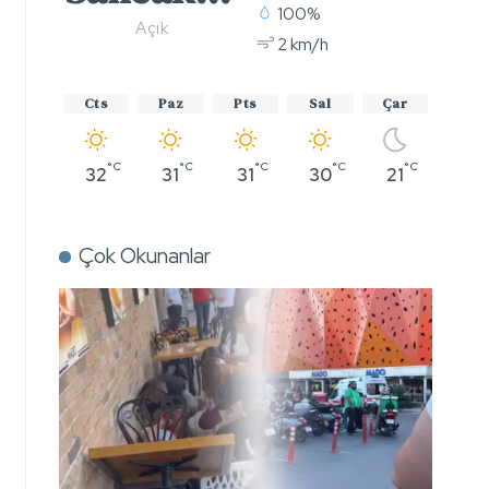
100%
Açık
2 km/h
Cts
Paz
Pts
Sal
Çar
°C
°C
°C
°C
°C
32
31
31
30
21
Çok Okunanlar