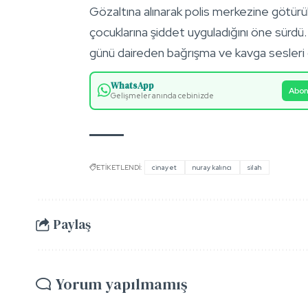
Gözaltına alınarak polis merkezine götürüle
çocuklarına şiddet uyguladığını öne sürdü
günü daireden bağrışma ve kavga sesleri du
WhatsApp
Abon
Gelişmeler anında cebinizde
ETİKETLENDİ:
cinayet
nuray kalıncı
silah
Paylaş
Yorum yapılmamış