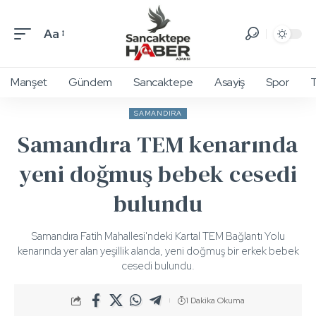
Aa
Manşet
Gündem
Sancaktepe
Asayiş
Spor
T
SAMANDIRA
Samandıra TEM kenarında
yeni doğmuş bebek cesedi
bulundu
Samandıra Fatih Mahallesi'ndeki Kartal TEM Bağlantı Yolu
kenarında yer alan yeşillik alanda, yeni doğmuş bir erkek bebek
cesedi bulundu.
1 Dakika Okuma