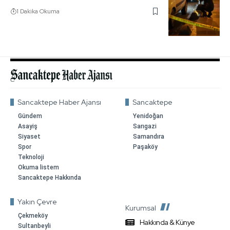
1 Dakika Okuma
Sancaktepe Haber Ajansı
Sancaktepe
Gündem
Yenidoğan
Asayiş
Sarıgazi
Siyaset
Samandıra
Spor
Paşaköy
Teknoloji
Okuma listem
Sancaktepe Hakkında
Yakın Çevre
Kurumsal
Çekmeköy
Hakkında & Künye
Sultanbeyli