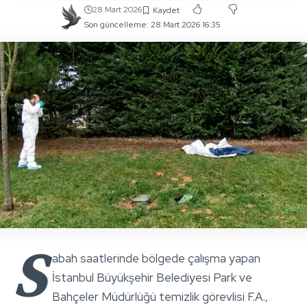
28 Mart 2026
Son güncelleme: 28 Mart 2026 16:35
S
abah saatlerinde bölgede çalışma yapan
İstanbul Büyükşehir Belediyesi Park ve
Bahçeler Müdürlüğü temizlik görevlisi F.A.,