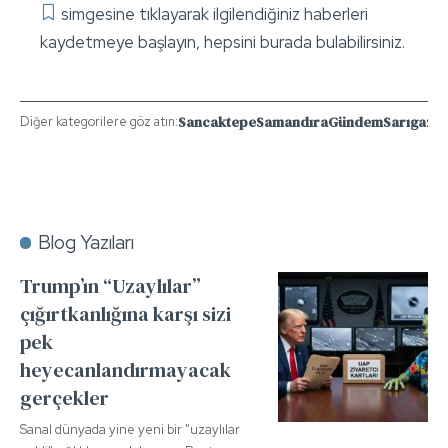
simgesine tıklayarak ilgilendiğiniz haberleri
kaydetmeye başlayın, hepsini burada bulabilirsiniz.
Sancaktepe
Samandıra
Gündem
Sarıgazi
Y
Diğer kategorilere göz atın:
Blog Yazıları
Trump’ın “Uzaylılar”
çığırtkanlığına karşı sizi
pek
heyecanlandırmayacak
gerçekler
Sanal dünyada yine yeni bir "uzaylılar