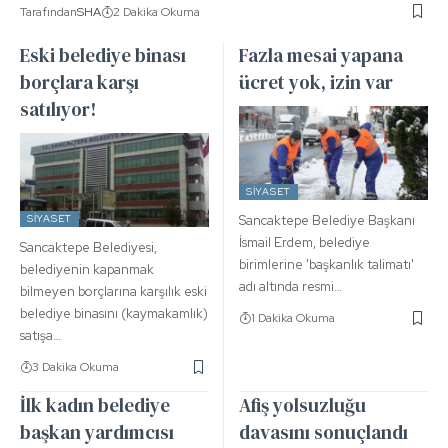
Tarafından
SHA
2 Dakika Okuma
Eski belediye binası
Fazla mesai yapana
borçlara karşı
ücret yok, izin var
satılıyor!
SIYASET
SIYASET
Sancaktepe Belediye Başkanı
İsmail Erdem, belediye
Sancaktepe Belediyesi,
birimlerine 'başkanlık talimatı'
belediyenin kapanmak
adı altında resmi…
bilmeyen borçlarına karşılık eski
belediye binasını (kaymakamlık)
1 Dakika Okuma
satışa…
3 Dakika Okuma
İlk kadın belediye
Afiş yolsuzluğu
başkan yardımcısı
davasını sonuçlandı