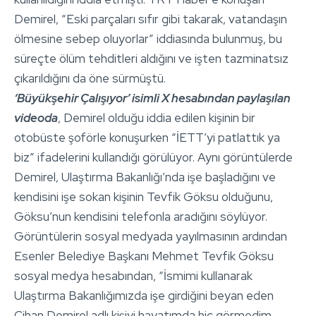
Demirel, “Eski parçaları sıfır gibi takarak, vatandaşın
ölmesine sebep oluyorlar” iddiasında bulunmuş, bu
süreçte ölüm tehditleri aldığını ve işten tazminatsız
çıkarıldığını da öne sürmüştü.
‘Büyükşehir Çalışıyor’ isimli X hesabından paylaşılan
videoda
, Demirel olduğu iddia edilen kişinin bir
otobüste şoförle konuşurken “İETT’yi patlattık ya
biz” ifadelerini kullandığı görülüyor. Aynı görüntülerde
Demirel, Ulaştırma Bakanlığı’nda işe başladığını ve
kendisini işe sokan kişinin Tevfik Göksu olduğunu,
Göksu’nun kendisini telefonla aradığını söylüyor.
Görüntülerin sosyal medyada yayılmasının ardından
Esenler Belediye Başkanı Mehmet Tevfik Göksu
sosyal medya hesabından, “İsmimi kullanarak
Ulaştırma Bakanlığımızda işe girdiğini beyan eden
Cihan Demirel adlı kişiyi hayatımda hiç görmedim,