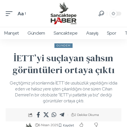
Aa
Manşet
Gündem
Sancaktepe
Asayiş
Spor
T
GÜNDEM
İETT’yi suçlayan şahsın
görüntüleri ortaya çıktı
Geçtiğimiz yıl sonlarında İETT'de usulsüzlük yapıldığını iddia
eden ve haksız yere işten çıkarıldığını öne süren Cihan
Demirel'in bir otobüste "İETT'yi patlattık ya biz" dediği
görüntüler ortaya çıktı.
2 Dakika Okuma
6 Nisan 2025