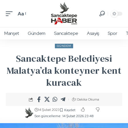
Aa
Manşet
Gündem
Sancaktepe
Asayiş
Spor
T
GÜNDEM
Sancaktepe Belediyesi
Malatya’da konteyner kent
kuracak
1 Dakika Okuma
14 Şubat 2023
Son güncelleme: 14 Şubat 2026 23:48