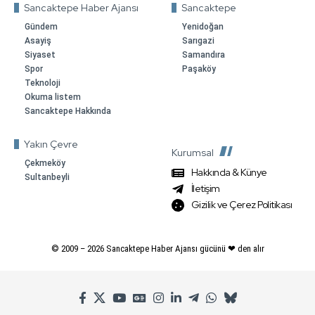
Sancaktepe Haber Ajansı
Sancaktepe
Gündem
Yenidoğan
Asayiş
Sarıgazi
Siyaset
Samandıra
Spor
Paşaköy
Teknoloji
Okuma listem
Sancaktepe Hakkında
Yakın Çevre
Kurumsal
Çekmeköy
Hakkında & Künye
Sultanbeyli
İletişim
Gizilik ve Çerez Politikası
© 2009 –
2026
Sancaktepe Haber Ajansı gücünü ❤ den alır