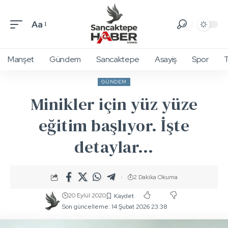
Aa
Manşet
Gündem
Sancaktepe
Asayiş
Spor
T
GÜNDEM
Minikler için yüz yüze
eğitim başlıyor. İşte
detaylar…
2 Dakika Okuma
20 Eylül 2020
Son güncelleme: 14 Şubat 2026 23:38