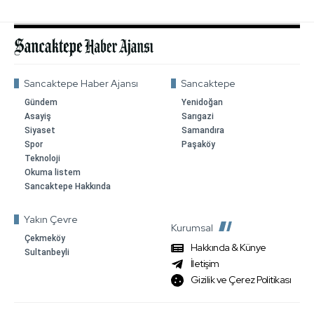
Sancaktepe Haber Ajansı
Sancaktepe
Gündem
Yenidoğan
Asayiş
Sarıgazi
Siyaset
Samandıra
Spor
Paşaköy
Teknoloji
Okuma listem
Sancaktepe Hakkında
Yakın Çevre
Kurumsal
Çekmeköy
Hakkında & Künye
Sultanbeyli
İletişim
Gizilik ve Çerez Politikası