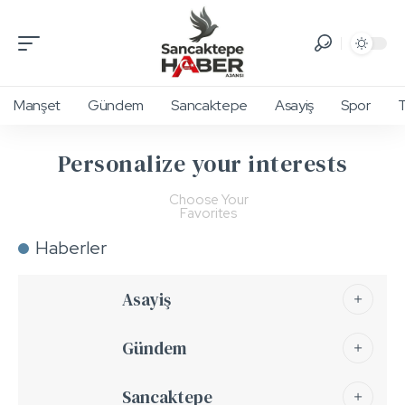
Manşet
Gündem
Sancaktepe
Asayiş
Spor
T
Personalize your interests
Choose Your
Favorites
Haberler
Asayiş
Gündem
Sancaktepe