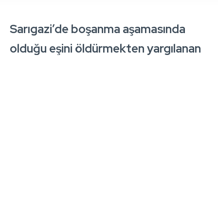
Sarıgazi’de boşanma aşamasında
olduğu eşini öldürmekten yargılanan
Ali Çelik “eşi kasten öldürmek”
suçundan ağırlaştırılmış müebbet
hapis cezasına çarptırıldı.
Anadolu 8. Ağır Ceza Mahkemesi’ndeki duruşmada
son sözleri sorulan sanık Ali Çelik, “Ben üniversite
mezunu bir insanım. Evliliğimi düzeltmek için elimden
gelen her şeyi yaptım. Düzelmeyince kızımı ve mal
varlığımı bırakarak çıktım gittim. Kızımı uzaktan
sevmeye çalıştım. Boşanma davası açtım, yanaşmadı.
Olay günü de bana hakaret ettiği için bir anlık öfkeyle