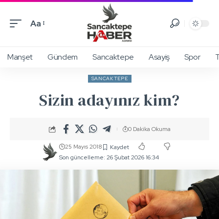
Aa
Manşet
Gündem
Sancaktepe
Asayiş
Spor
T
SANCAKTEPE
Sizin adayınız kim?
0 Dakika Okuma
25 Mayıs 2018
Son güncelleme: 26 Şubat 2026 16:34