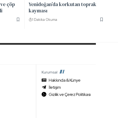
 ve çöp
Yenidoğan’da korkutan toprak
di
kayması
1 Dakika Okuma
Kurumsal
Hakkında & Künye
İletişim
Gizilik ve Çerez Politikası