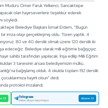
ğitim Müdürü Ömer Faruk Yelkenci, Sancaktepe
yapacak olan hayırseverlere teşekkür ederek
nı söyledi.
ncaktepe Belediye Başkanı İsmail Erdem, “Bugün
bir imza olayı gerçekleşmiş oldu. Tören yaptık. 4
ırıyoruz. 80 ve 40 derslik olmak üzere 120 derslik iki
şa edeceğiz. Belediye olarak milli eğitime bağışçıyız.
ayır sahibi tarafından yapılacak. İnşa edilip Milli Eğitim
kuldan 3 tanesinin arsası belediyemizin mülkü.
kanlığı’na bağışlamış olduk. 4 okulda toplam 192 derslik
çocuklarımıza hayırlı olsun” dedi.
sında protokol imzalandı.
Telegram
e Ol
Abone Ol
Haber akışını kaçırmayın