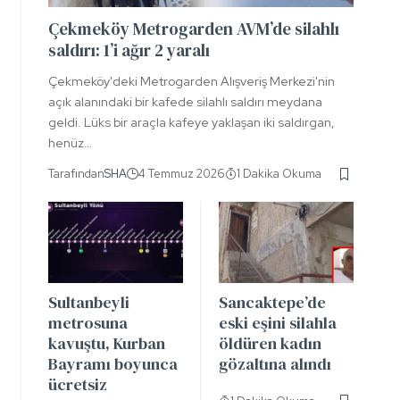
Çekmeköy Metrogarden AVM’de silahlı
saldırı: 1’i ağır 2 yaralı
Çekmeköy'deki Metrogarden Alışveriş Merkezi'nin
açık alanındaki bir kafede silahlı saldırı meydana
geldi. Lüks bir araçla kafeye yaklaşan iki saldırgan,
henüz…
Tarafından
SHA
4 Temmuz 2026
1 Dakika Okuma
Sultanbeyli
Sancaktepe’de
metrosuna
eski eşini silahla
kavuştu, Kurban
öldüren kadın
Bayramı boyunca
gözaltına alındı
ücretsiz