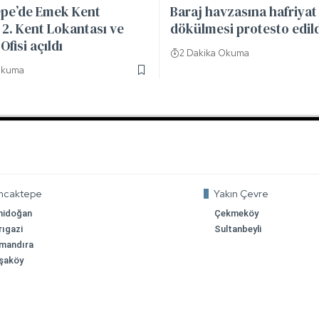
pe’de Emek Kent
Baraj havzasına hafriyat
2. Kent Lokantası ve
dökülmesi protesto edil
Ofisi açıldı
2 Dakika Okuma
Okuma
ncaktepe
Yakın Çevre
nidoğan
Çekmeköy
rıgazi
Sultanbeyli
mandıra
şaköy