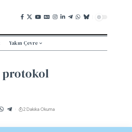
t
Yakın Çevre
n protokol
2 Dakika Okuma