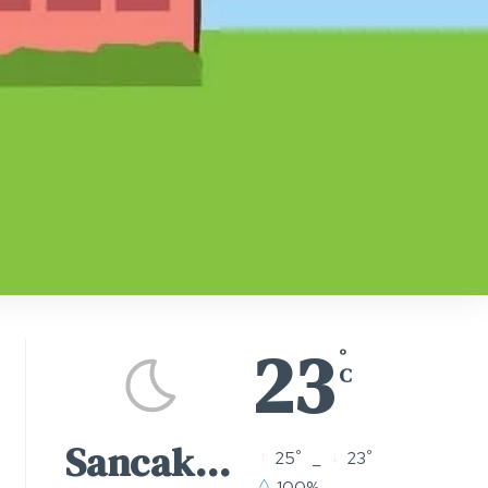
23
°
C
Sancaktepe
°
°
25
_
23
100%