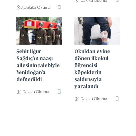
1 Dakika Okuma
3 Dakika Okuma
Şehit Uğur
Okuldan evine
Sağdıç’ın naaşı
dönen ilkokul
ailesinin talebiyle
öğrencisi
Yenidoğan’a
köpeklerin
defnedildi
saldırısıyla
yaralandı
1 Dakika Okuma
1 Dakika Okuma