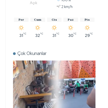
Açık
2 km/h
Per
Cum
Cts
Paz
Pts
°C
°C
°C
°C
°C
31
32
31
30
29
Çok Okunanlar