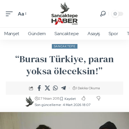
Aa
Manşet
Gündem
Sancaktepe
Asayiş
Spor
T
SANCAKTEPE
“Burası Türkiye, paran
yoksa öleceksin!”
1 Dakika Okuma
27 Nisan 2015
Son güncelleme: 4 Mart 2026 18:07