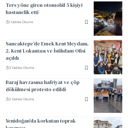
Ters yöne giren otomobil 5 kişiyi
hastanelik etti
1 Dakika Okuma
Sancaktepe’de Emek Kent Meydanı,
2. Kent Lokantası ve İstihdam Ofisi
açıldı
3 Dakika Okuma
Baraj havzasına hafriyat ve çöp
dökülmesi protesto edildi
2 Dakika Okuma
Yenidoğan’da korkutan toprak
kayması