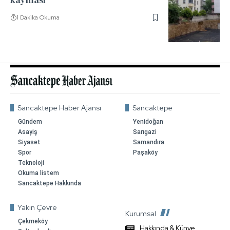
1 Dakika Okuma
Sancaktepe Haber Ajansı
Sancaktepe
Gündem
Yenidoğan
Asayiş
Sarıgazi
Siyaset
Samandıra
Spor
Paşaköy
Teknoloji
Okuma listem
Sancaktepe Hakkında
Yakın Çevre
Kurumsal
Çekmeköy
Hakkında & Künye