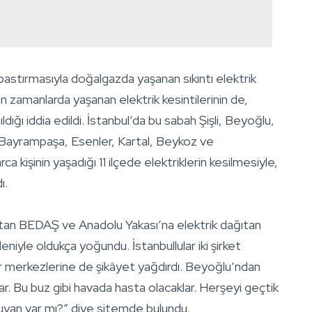
bastırmasıyla doğalgazda yaşanan sıkıntı elektrik
on zamanlarda yaşanan elektrik kesintilerinin de,
ldığı iddia edildi. İstanbul’da bu sabah Şişli, Beyoğlu,
, Bayrampaşa, Esenler, Kartal, Beykoz ve
a kişinin yaşadığı 11 ilçede elektriklerin kesilmesiyle,
ı.
ğıtan BEDAŞ ve Anadolu Yakası’na elektrik dağıtan
eniyle oldukça yoğundu. İstanbullular iki şirket
r merkezlerine de şikâyet yağdırdı. Beyoğlu’ndan
r. Bu buz gibi havada hasta olacaklar. Herşeyi geçtik
 duyan var mı?” diye sitemde bulundu.