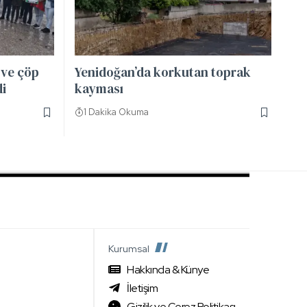
 ve çöp
Yenidoğan’da korkutan toprak
di
kayması
1 Dakika Okuma
Kurumsal
Hakkında & Künye
İletişim
Gizilik ve Çerez Politikası