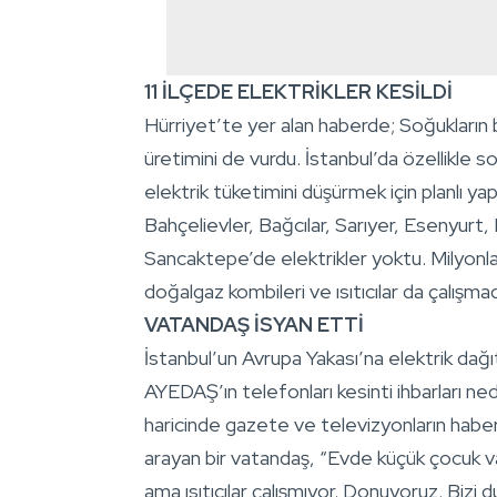
11 İLÇEDE ELEKTRİKLER KESİLDİ
Hürriyet’te yer alan haberde; Soğukların 
üretimini de vurdu. İstanbul’da özellikle s
elektrik tüketimini düşürmek için planlı yapı
Bahçelievler, Bağcılar, Sarıyer, Esenyurt
Sancaktepe’de elektrikler yoktu. Milyonlarc
doğalgaz kombileri ve ısıtıcılar da çalışmad
VATANDAŞ İSYAN ETTİ
İstanbul’un Avrupa Yakası’na elektrik da
AYEDAŞ’ın telefonları kesinti ihbarları ned
haricinde gazete ve televizyonların habe
arayan bir vatandaş, “Evde küçük çocuk va
ama ısıtıcılar çalışmıyor. Donuyoruz. Bizi