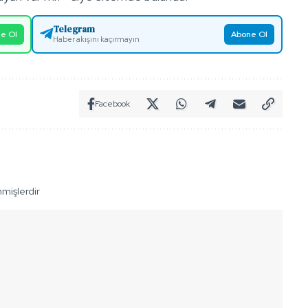
Telegram
e Ol
Abone Ol
Haber akışını kaçırmayın
Facebook
nmişlerdir