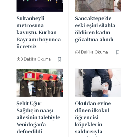
Sultanbeyli
Sancaktepe’de
metrosuna
eski eşini silahla
kavuştu, Kurban
öldüren kadın
Bayramı boyunca
gözaltına alındı
ücretsiz
1 Dakika Okuma
3 Dakika Okuma
Şehit Uğur
Okuldan evine
Sağdıç’ın naaşı
dönen ilkokul
ailesinin talebiyle
öğrencisi
Yenidoğan’a
köpeklerin
defnedildi
saldırısıyla