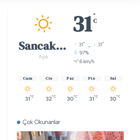
31
°
C
Sancaktepe
°
°
31
_
31
97%
Açık
6 km/h
Cum
Cts
Paz
Pts
Sal
°C
°C
°C
°C
°C
31
32
30
31
30
Çok Okunanlar