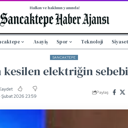
Halkın ve haklının yanında!
ncaktepe
Asayiş
Spor
Teknoloji
Siyase
SANCAKTEPE
 kesilen elektriğin sebeb
Paylaş
4 Şubat 2026 23:59