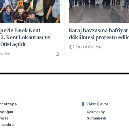
pe’de Emek Kent
Baraj havzasına hafriyat
2. Kent Lokantası ve
dökülmesi protesto edil
Ofisi açıldı
2 Dakika Okuma
Okuma
ncaktepe
Yakın Çevre
nidoğan
Çekmeköy
rıgazi
Sultanbeyli
mandıra