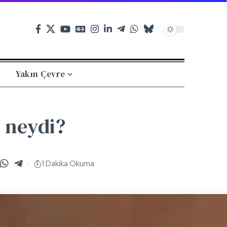
t
Yakın Çevre
i neydi?
1 Dakika Okuma