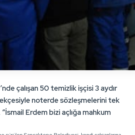
de çalışan 50 temizlik işçisi 3 aydır
ekçesiyle noterde sözleşmelerini tek
er, “İsmail Erdem bizi açlığa mahkum
e sürülen Sancaktepe Belediyesi, kendi çalışanlarına