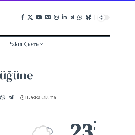
t
Yakın Çevre
lüğüne
1 Dakika Okuma
23
°
C