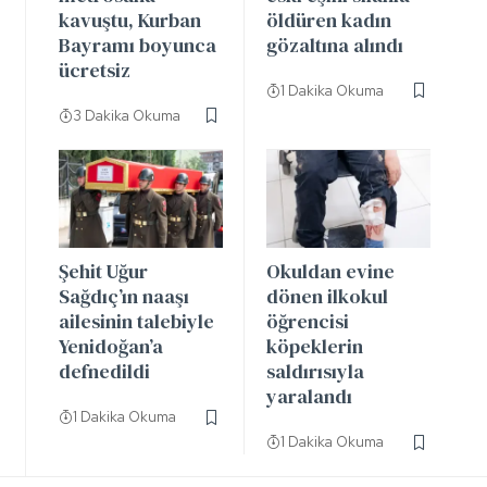
kavuştu, Kurban
öldüren kadın
Bayramı boyunca
gözaltına alındı
ücretsiz
1 Dakika Okuma
3 Dakika Okuma
Şehit Uğur
Okuldan evine
Sağdıç’ın naaşı
dönen ilkokul
ailesinin talebiyle
öğrencisi
Yenidoğan’a
köpeklerin
defnedildi
saldırısıyla
yaralandı
1 Dakika Okuma
1 Dakika Okuma