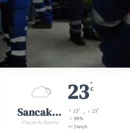
23
°
C
Sancaktepe
°
°
23
_
23
98%
Parçalı Az Bulutlu
2 km/h