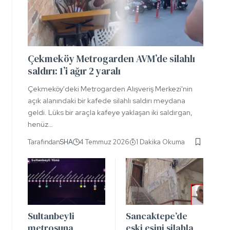
Çekmeköy Metrogarden AVM’de silahlı
saldırı: 1’i ağır 2 yaralı
Çekmeköy'deki Metrogarden Alışveriş Merkezi'nin
açık alanındaki bir kafede silahlı saldırı meydana
geldi. Lüks bir araçla kafeye yaklaşan iki saldırgan,
henüz…
Tarafından
SHA
4 Temmuz 2026
1 Dakika Okuma
Sultanbeyli
Sancaktepe’de
metrosuna
eski eşini silahla