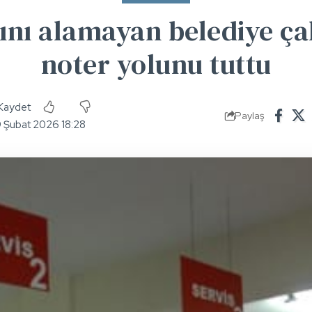
ını alamayan belediye çal
noter yolunu tuttu
Paylaş
9 Şubat 2026 18:28