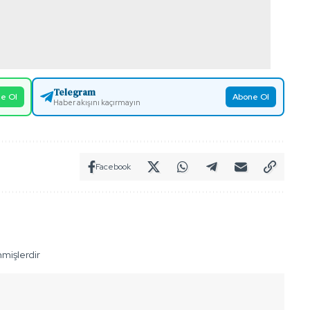
Telegram
e Ol
Abone Ol
Haber akışını kaçırmayın
Facebook
nmişlerdir