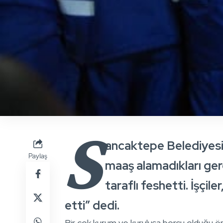
S
ancaktepe Belediyesi’n
Paylaş
maaş alamadıkları ger
taraflı feshetti. İşçil
etti” dedi.
Bir çok kurum ve kuruluşa borcu olduğu ön