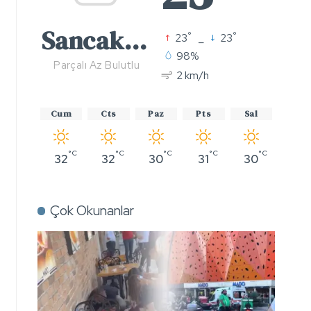
Sancaktepe
°
°
23
_
23
98%
Parçalı Az Bulutlu
2 km/h
Cum
Cts
Paz
Pts
Sal
°C
°C
°C
°C
°C
32
32
30
31
30
Çok Okunanlar