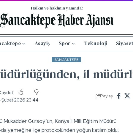
Halkın ve haklının yanında!
ncaktepe
Asayiş
Spor
Teknoloji
Siyase
SANCAKTEPE
müdürlüğünden, il müdür
Paylaş
4 Şubat 2026 23:44
rü Mukadder Gürsoy’un, Konya İl Milli Eğitim Müdürü
eda yemeğine ilçe protokolünden yoğun katılım oldu.