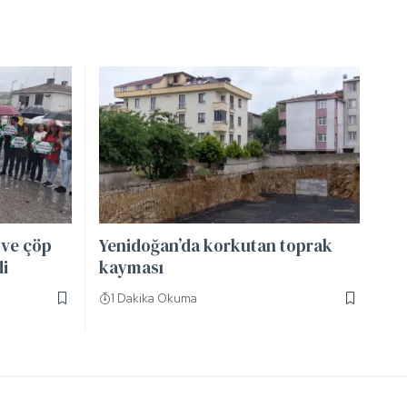
 ve çöp
Yenidoğan’da korkutan toprak
di
kayması
1 Dakika Okuma