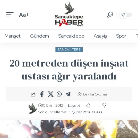
Aa
Manşet
Gündem
Sancaktepe
Asayiş
Spor
T
SANCAKTEPE
20 metreden düşen inşaat
ustası ağır yaralandı
1 Dakika Okuma
10 Ekim 2012
Son güncelleme: 15 Şubat 2026 00:00