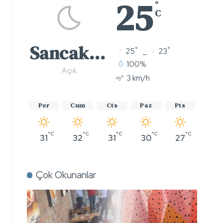
25
°
C
Sancaktepe
°
°
25
_
23
100%
Açık
3 km/h
Per
Cum
Cts
Paz
Pts
°C
°C
°C
°C
°C
31
32
31
30
27
Çok Okunanlar