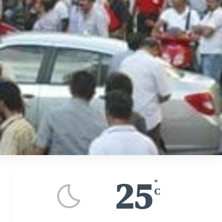
25
°
C