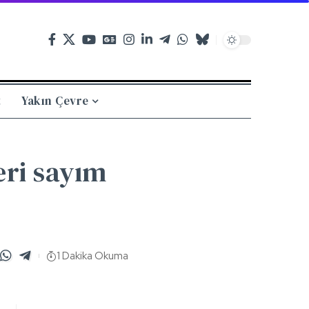
t
Yakın Çevre
eri sayım
1 Dakika Okuma