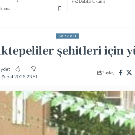
2 Dakika Okuma
Okuma
SARIGAZI
ktepeliler şehitleri için 
Paylaş
4 Şubat 2026 23:51