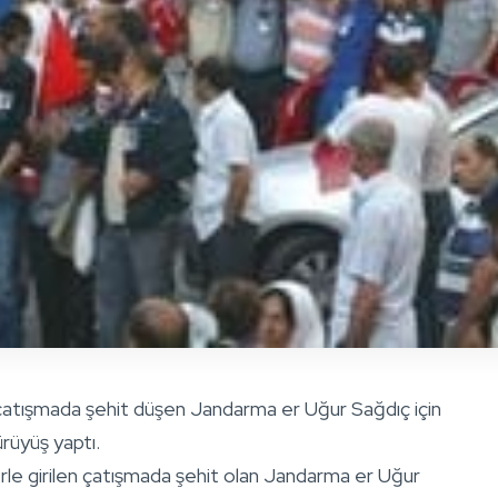
 çatışmada şehit düşen Jandarma er Uğur Sağdıç için
rüyüş yaptı.
rle girilen çatışmada şehit olan Jandarma er Uğur