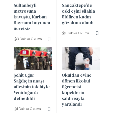
Sultanbeyli
Sancaktepe’de
metrosuna
eski eşini silahla
kavuştu, Kurban
öldüren kadın
Bayramı boyunca
gözaltına alındı
ücretsiz
1 Dakika Okuma
3 Dakika Okuma
Şehit Uğur
Okuldan evine
Sağdıç’ın naaşı
dönen ilkokul
ailesinin talebiyle
öğrencisi
Yenidoğan’a
köpeklerin
defnedildi
saldırısıyla
yaralandı
1 Dakika Okuma