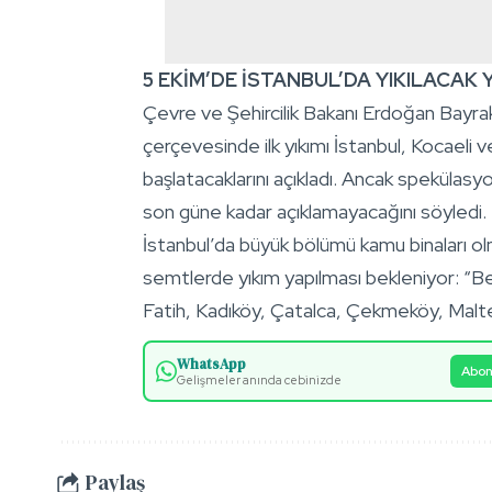
5 EKİM’DE İSTANBUL’DA YIKILACAK
Çevre ve Şehircilik Bakanı Erdoğan Bayra
çerçevesinde ilk yıkımı İstanbul, Kocaeli ve
başlatacaklarını açıkladı. Ancak spekülasy
son güne kadar açıklamayacağını söyledi.
İstanbul’da büyük bölümü kamu binaları ol
semtlerde yıkım yapılması bekleniyor: “Beş
Fatih, Kadıköy, Çatalca, Çekmeköy, Malte
WhatsApp
Abon
Gelişmeler anında cebinizde
Paylaş