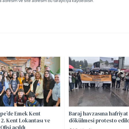
 adresim ve site adresim bu tarayıcıya kaydedilsin.
pe’de Emek Kent
Baraj havzasına hafriyat
2. Kent Lokantası ve
dökülmesi protesto edil
Ofisi açıldı