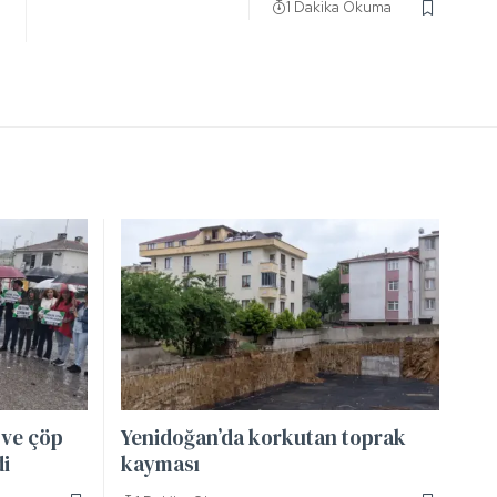
1 Dakika Okuma
 ve çöp
Yenidoğan’da korkutan toprak
di
kayması