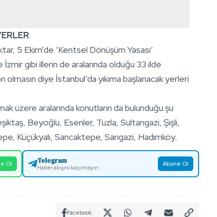
 YERLER
ktar, 5 Ekim’de ‘Kentsel Dönüşüm Yasası’
 İzmir gibi illerin de aralarında olduğu 33 ilde
on olmasın diye İstanbul’da yıkıma başlanacak yerleri
mak üzere aralarında konutların da bulunduğu şu
iktaş, Beyoğlu, Esenler, Tuzla, Sultangazi, Şişli,
pe, Küçükyalı, Sancaktepe, Sarıgazi, Hadımköy.
Telegram
e Ol
Abone Ol
Haber akışını kaçırmayın
Facebook