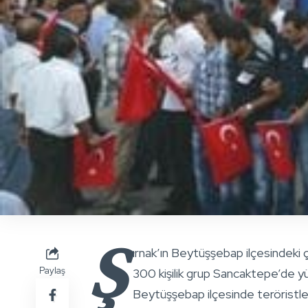
Ş
ırnak’ın Beytüşşebap ilçesindeki
Paylaş
300 kişilik grup Sancaktepe’de yü
Beytüşşebap ilçesinde teröristle