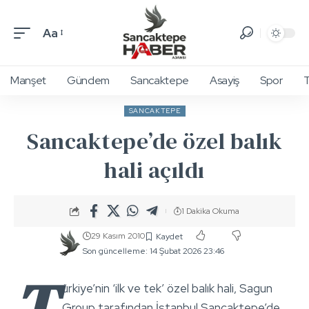
Aa
Manşet
Gündem
Sancaktepe
Asayiş
Spor
T
SANCAKTEPE
Sancaktepe’de özel balık
hali açıldı
1 Dakika Okuma
29 Kasım 2010
Son güncelleme: 14 Şubat 2026 23:46
T
ürkiye’nin ‘ilk ve tek’ özel balık hali, Sagun
Group tarafından İstanbul Sancaktepe’de