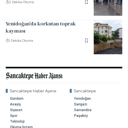
2 Dakika Okuma
Yenidoğan’da korkutan toprak
kayması
1 Dakika Okuma
Sancaktepe Haber Ajansı
Sancaktepe
Gündem
Yenidoğan
Asayiş
Sarıgazi
Siyaset
Samandıra
Spor
Paşaköy
Teknoloji
Okuma listem