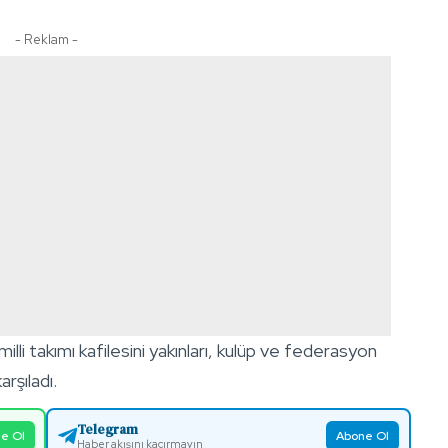
- Reklam -
li takımı kafilesini yakınları, kulüp ve federasyon
arşıladı.
Telegram
e Ol
Abone Ol
Haber akışını kaçırmayın