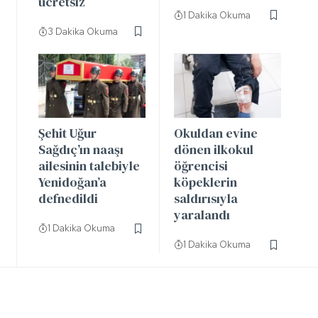
ücretsiz
1 Dakika Okuma
3 Dakika Okuma
Şehit Uğur
Okuldan evine
Sağdıç’ın naaşı
dönen ilkokul
ailesinin talebiyle
öğrencisi
Yenidoğan’a
köpeklerin
defnedildi
saldırısıyla
yaralandı
1 Dakika Okuma
1 Dakika Okuma