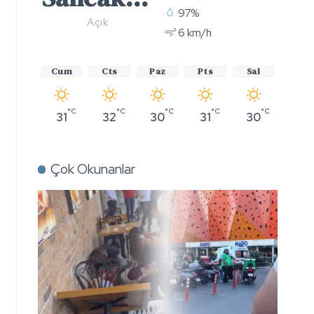
97%
Açık
6 km/h
Cum
Cts
Paz
Pts
Sal
°C
°C
°C
°C
°C
31
32
30
31
30
Çok Okunanlar