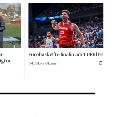
or
Eurobasket’te finalin adı TÜRKİYE
igi’ne
1 Dakika Okuma