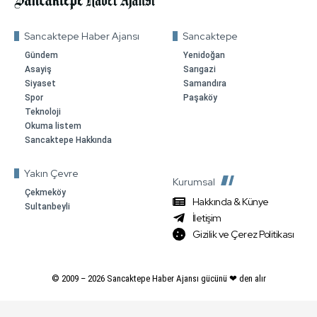
Sancaktepe Haber Ajansı
Sancaktepe
Gündem
Yenidoğan
Asayiş
Sarıgazi
Siyaset
Samandıra
Spor
Paşaköy
Teknoloji
Okuma listem
Sancaktepe Hakkında
Yakın Çevre
Kurumsal
Çekmeköy
Hakkında & Künye
Sultanbeyli
İletişim
Gizilik ve Çerez Politikası
© 2009 –
2026
Sancaktepe Haber Ajansı gücünü ❤ den alır