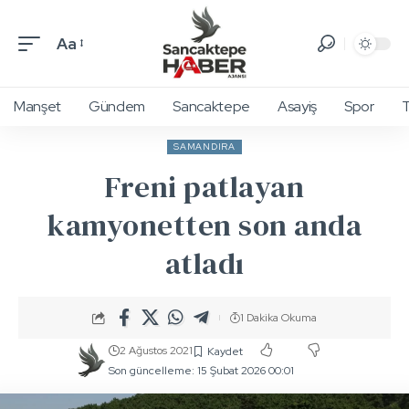
Aa
Manşet
Gündem
Sancaktepe
Asayiş
Spor
T
SAMANDIRA
Freni patlayan
kamyonetten son anda
atladı
1 Dakika Okuma
2 Ağustos 2021
Son güncelleme: 15 Şubat 2026 00:01