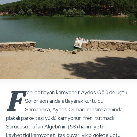
F
reni patlayan kamyonet Aydos Gölü’de uçtu.
Şoför son anda atlayarak kurtuldu.
Samandıra, Aydos Ormanı mesire alanında
plakalı parke taşı yüklü kamyonun freni tutmadı.
Sürücüsü Tufan Algebi’nin (58) hakimiyetini
kaybettiği kamyonet, taş duvarı yıkıp gölete uçtu.