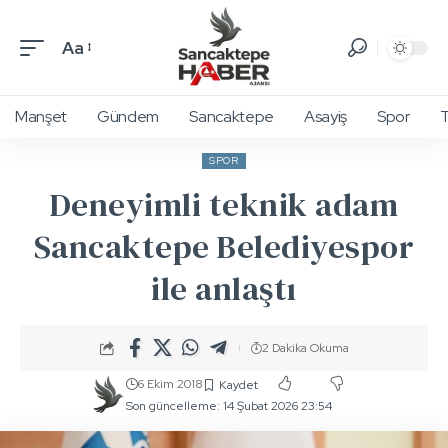
Aa
Manşet
Gündem
Sancaktepe
Asayiş
Spor
T
SPOR
Deneyimli teknik adam
Sancaktepe Belediyespor
ile anlaştı
2 Dakika Okuma
6 Ekim 2018
Son güncelleme: 14 Şubat 2026 23:54