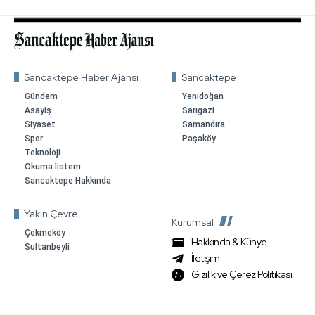
Sancaktepe Haber Ajansı
Sancaktepe
Gündem
Yenidoğan
Asayiş
Sarıgazi
Siyaset
Samandıra
Spor
Paşaköy
Teknoloji
Okuma listem
Sancaktepe Hakkında
Yakın Çevre
Kurumsal
Çekmeköy
Hakkında & Künye
Sultanbeyli
İletişim
Gizilik ve Çerez Politikası