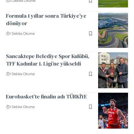
3 Dakika Okuma
Formula 1 yıllar sonra Türkiye’ye
dönüyor
1 Dakika Okuma
Sancaktepe Belediye Spor Kulübü,
TFF Kadınlar 1. Ligi’ne yükseldi
1 Dakika Okuma
Eurobasket’te finalin adı TÜRKİYE
1 Dakika Okuma