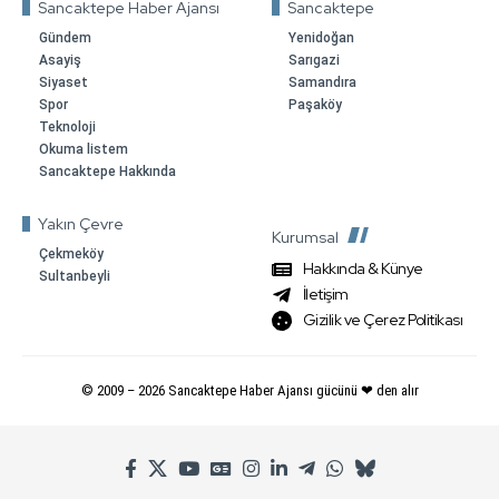
Sancaktepe Haber Ajansı
Sancaktepe
Gündem
Yenidoğan
Asayiş
Sarıgazi
Siyaset
Samandıra
Spor
Paşaköy
Teknoloji
Okuma listem
Sancaktepe Hakkında
Yakın Çevre
Kurumsal
Çekmeköy
Hakkında & Künye
Sultanbeyli
İletişim
Gizilik ve Çerez Politikası
© 2009 –
2026
Sancaktepe Haber Ajansı gücünü ❤ den alır