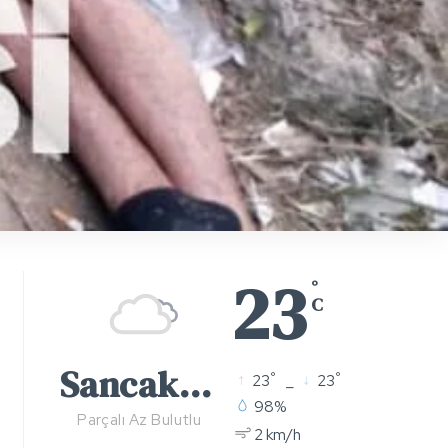
23
°
C
Sancaktepe
°
°
23
_
23
98%
Parçalı Az Bulutlu
2 km/h