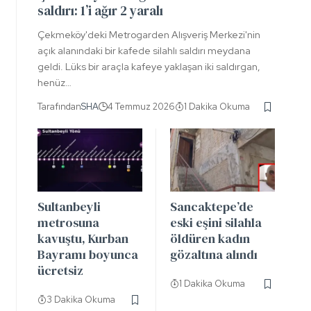
saldırı: 1’i ağır 2 yaralı
Çekmeköy'deki Metrogarden Alışveriş Merkezi'nin
açık alanındaki bir kafede silahlı saldırı meydana
geldi. Lüks bir araçla kafeye yaklaşan iki saldırgan,
henüz…
Tarafından
SHA
4 Temmuz 2026
1 Dakika Okuma
Sultanbeyli
Sancaktepe’de
metrosuna
eski eşini silahla
kavuştu, Kurban
öldüren kadın
Bayramı boyunca
gözaltına alındı
ücretsiz
1 Dakika Okuma
3 Dakika Okuma