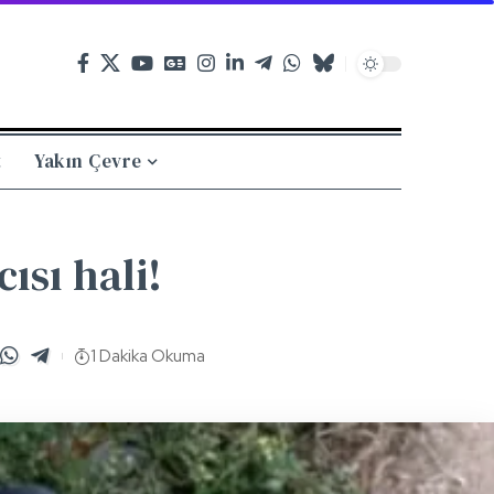
t
Yakın Çevre
ısı hali!
1 Dakika Okuma