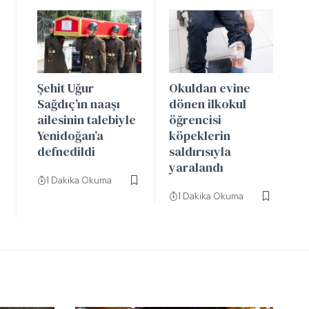
Şehit Uğur
Okuldan evine
Sağdıç’ın naaşı
dönen ilkokul
ailesinin talebiyle
öğrencisi
Yenidoğan’a
köpeklerin
defnedildi
saldırısıyla
yaralandı
1 Dakika Okuma
1 Dakika Okuma