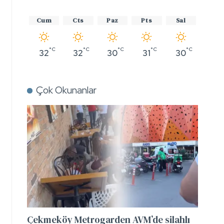
Cum
Cts
Paz
Pts
Sal
°C
°C
°C
°C
°C
32
32
30
31
30
Çok Okunanlar
Çekmeköy Metrogarden AVM’de silahlı