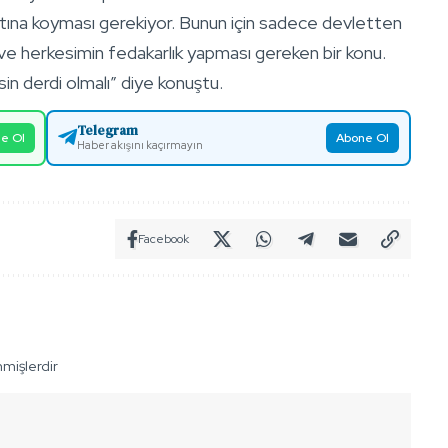
 altına koyması gerekiyor. Bunun için sadece devletten
e herkesimin fedakarlık yapması gereken bir konu.
in derdi olmalı” diye konuştu.
Telegram
e Ol
Abone Ol
Haber akışını kaçırmayın
Facebook
nmişlerdir