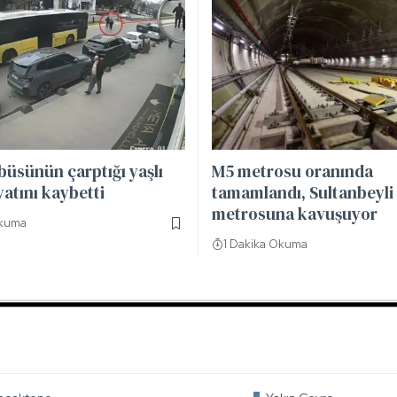
büsünün çarptığı yaşlı
M5 metrosu oranında
atını kaybetti
tamamlandı, Sultanbeyli
metrosuna kavuşuyor
Okuma
1 Dakika Okuma