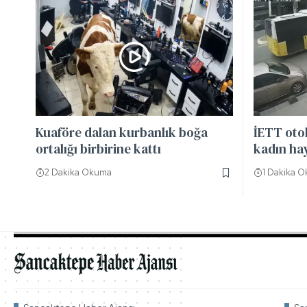
Kuaföre dalan kurbanlık boğa
İETT oto
ortalığı birbirine kattı
kadın hay
2 Dakika Okuma
1 Dakika 