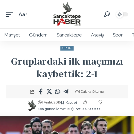
Aa
Manşet
Gündem
Sancaktepe
Asayiş
Spor
T
SPOR
Gruplardaki ilk maçımızı
kaybettik: 2-1
1 Dakika Okuma
1 Aralık 2016
Son güncelleme: 15 Şubat 2026 00:00