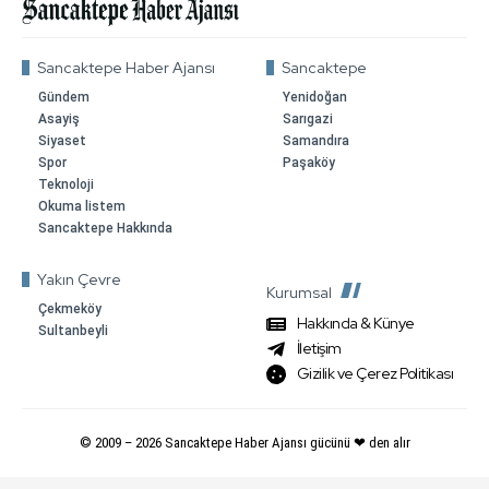
Sancaktepe Haber Ajansı
Sancaktepe
Gündem
Yenidoğan
Asayiş
Sarıgazi
Siyaset
Samandıra
Spor
Paşaköy
Teknoloji
Okuma listem
Sancaktepe Hakkında
Yakın Çevre
Kurumsal
Çekmeköy
Hakkında & Künye
Sultanbeyli
İletişim
Gizilik ve Çerez Politikası
© 2009 –
2026
Sancaktepe Haber Ajansı gücünü ❤ den alır