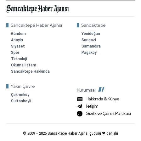
Sancaktepe Haber Ajansı
Sancaktepe
Gündem
Yenidoğan
Asayiş
Sarıgazi
Siyaset
Samandıra
Spor
Paşaköy
Teknoloji
Okuma listem
Sancaktepe Hakkında
Yakın Çevre
Kurumsal
Çekmeköy
Hakkında & Künye
Sultanbeyli
İletişim
Gizilik ve Çerez Politikası
© 2009 –
2026
Sancaktepe Haber Ajansı gücünü ❤ den alır