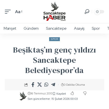
Aa
Manşet
Gündem
Sancaktepe
Asayiş
Spor
T
SPOR
Beşiktaş’ın genç yıldızı
Sancaktepe
Belediyespor’da
0 Dakika Okuma
16 Temmuz 2013
Son güncelleme: 15 Şubat 2026 00:03