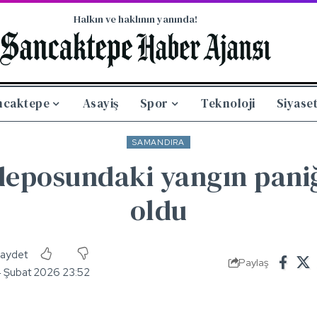
Halkın ve haklının yanında!
ncaktepe
Asayiş
Spor
Teknoloji
Siyase
SAMANDIRA
deposundaki yangın pani
oldu
Paylaş
4 Şubat 2026 23:52