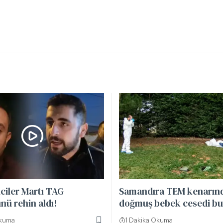
iciler Martı TAG
Samandıra TEM kenarınd
nü rehin aldı!
doğmuş bebek cesedi b
Okuma
1 Dakika Okuma