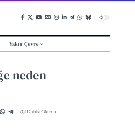
t
Yakın Çevre
ğe neden
1 Dakika Okuma