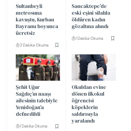
Sultanbeyli
Sancaktepe’de
metrosuna
eski eşini silahla
kavuştu, Kurban
öldüren kadın
Bayramı boyunca
gözaltına alındı
ücretsiz
1 Dakika Okuma
3 Dakika Okuma
Şehit Uğur
Okuldan evine
Sağdıç’ın naaşı
dönen ilkokul
ailesinin talebiyle
öğrencisi
Yenidoğan’a
köpeklerin
defnedildi
saldırısıyla
yaralandı
1 Dakika Okuma