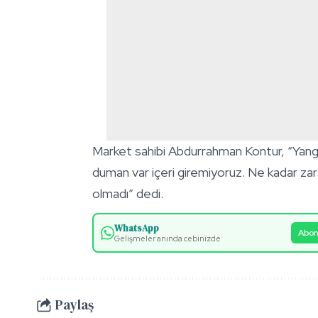
Market sahibi Abdurrahman Kontur, “Yangın
duman var içeri giremiyoruz. Ne kadar za
olmadı” dedi.
WhatsApp
Abon
Gelişmeler anında cebinizde
Paylaş