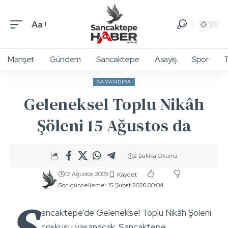
Aa
Manşet
Gündem
Sancaktepe
Asayiş
Spor
T
SAMANDIRA
Geleneksel Toplu Nikâh
Şöleni 15 Ağustos da
2 Dakika Okuma
12 Ağustos 2009
Son güncelleme: 15 Şubat 2026 00:04
S
ancaktepe’de Geleneksel Toplu Nikâh Şöleni
coşkusu yaşanacak. Sancaktepe