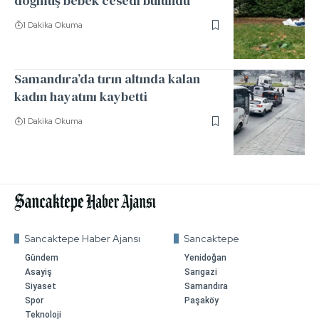
doğmuş bebek cesedi bulundu
1 Dakika Okuma
Samandıra’da tırın altında kalan
kadın hayatını kaybetti
1 Dakika Okuma
Sancaktepe Haber Ajansı
Sancaktepe
Gündem
Yenidoğan
Asayiş
Sarıgazi
Siyaset
Samandıra
Spor
Paşaköy
Teknoloji