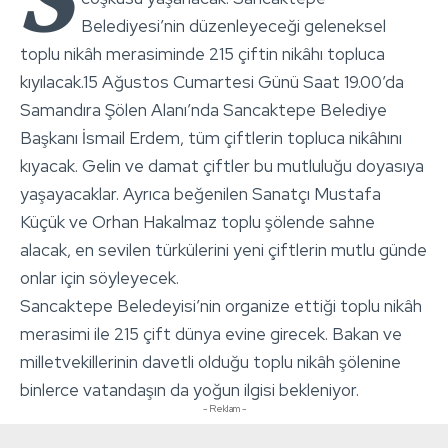
Belediyesi’nin düzenleyeceği geleneksel
toplu nikâh merasiminde 215 çiftin nikâhı topluca
kıyılacak.15 Ağustos Cumartesi Günü Saat 19.00’da
Samandıra Şölen Alanı’nda Sancaktepe Belediye
Başkanı İsmail Erdem, tüm çiftlerin topluca nikâhını
kıyacak. Gelin ve damat çiftler bu mutluluğu doyasıya
yaşayacaklar. Ayrıca beğenilen Sanatçı Mustafa
Küçük ve Orhan Hakalmaz toplu şölende sahne
alacak, en sevilen türkülerini yeni çiftlerin mutlu günde
onlar için söyleyecek.
Sancaktepe Beledeyisi’nin organize ettiği toplu nikâh
merasimi ile 215 çift dünya evine girecek. Bakan ve
milletvekillerinin davetli olduğu toplu nikâh şölenine
binlerce vatandaşın da yoğun ilgisi bekleniyor.
- Reklam -