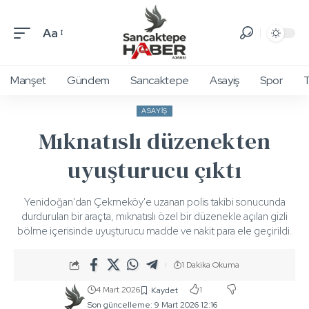
Aa
Manşet
Gündem
Sancaktepe
Asayiş
Spor
T
ASAYIŞ
Mıknatıslı düzenekten
uyuşturucu çıktı
Yenidoğan'dan Çekmeköy'e uzanan polis takibi sonucunda
durdurulan bir araçta, mıknatıslı özel bir düzenekle açılan gizli
bölme içerisinde uyuşturucu madde ve nakit para ele geçirildi.
1 Dakika Okuma
4 Mart 2026
1
Son güncelleme: 9 Mart 2026 12:16