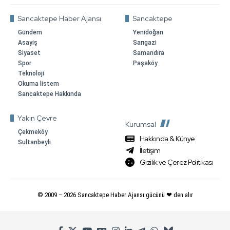
Sancaktepe Haber Ajansı
Sancaktepe
Gündem
Yenidoğan
Asayiş
Sarıgazi
Siyaset
Samandıra
Spor
Paşaköy
Teknoloji
Okuma listem
Sancaktepe Hakkında
Yakın Çevre
Kurumsal
Çekmeköy
Hakkında & Künye
Sultanbeyli
İletişim
Gizilik ve Çerez Politikası
© 2009 –
2026
Sancaktepe Haber Ajansı gücünü ❤ den alır