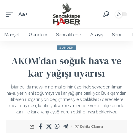
Aa
Manşet
Gündem
Sancaktepe
Asayiş
Spor
T
GÜNDEM
AKOM’dan soğuk hava ve
kar yağışı uyarısı
İstanbul'da mevsim normallerinin üzerinde seyreden ılıman
hava, yerini ani soğumaya ve kar yağışına bırakıyor. Bu akşamdan
itibaren rüzgarın yön değiştirmesiyle sıcaklıklar 5 derecelere
kadar düşmesi, kentin yüksek kesimlerinde ve sınır ilçelerinde
karın ile karla karışık yağmurun etkili olması bekleniyor.
1 Dakika Okuma