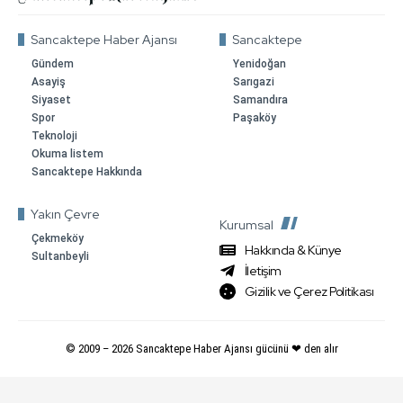
Sancaktepe Haber Ajansı
Sancaktepe
Gündem
Yenidoğan
Asayiş
Sarıgazi
Siyaset
Samandıra
Spor
Paşaköy
Teknoloji
Okuma listem
Sancaktepe Hakkında
Yakın Çevre
Kurumsal
Çekmeköy
Hakkında & Künye
Sultanbeyli
İletişim
Gizilik ve Çerez Politikası
© 2009 –
2026
Sancaktepe Haber Ajansı gücünü ❤ den alır