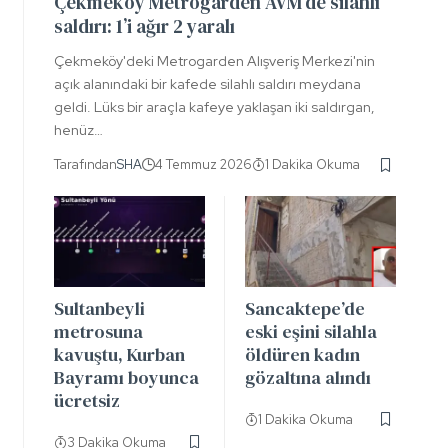
Çekmeköy Metrogarden AVM’de silahlı
saldırı: 1’i ağır 2 yaralı
Çekmeköy'deki Metrogarden Alışveriş Merkezi'nin
açık alanındaki bir kafede silahlı saldırı meydana
geldi. Lüks bir araçla kafeye yaklaşan iki saldırgan,
henüz…
Tarafından
SHA
4 Temmuz 2026
1 Dakika Okuma
Sultanbeyli
Sancaktepe’de
metrosuna
eski eşini silahla
kavuştu, Kurban
öldüren kadın
Bayramı boyunca
gözaltına alındı
ücretsiz
1 Dakika Okuma
3 Dakika Okuma