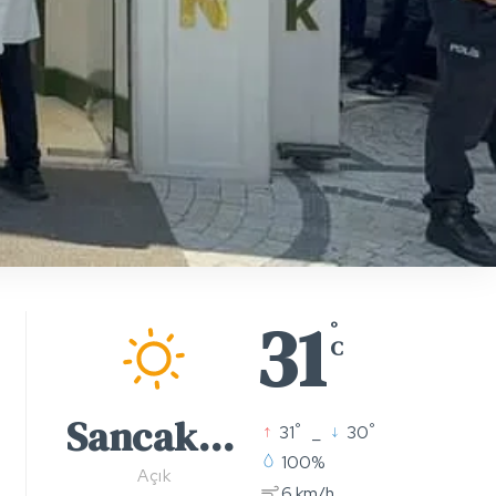
31
°
C
Sancaktepe
°
°
31
_
30
100%
Açık
6 km/h