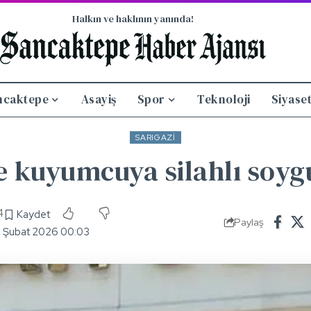
Halkın ve haklının yanında!
ncaktepe
Asayiş
Spor
Teknoloji
Siyase
SARIGAZI
e kuyumcuya silahlı soyg
4
Paylaş
5 Şubat 2026 00:03