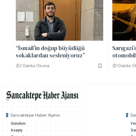
“İsmail’in doğup büyüdüğü
Sarıgazi’
sokaklardan sesleniyoruz”
otomobild
2 Dakika Okuma
1 Dakika 
Sancaktepe Haber Ajansı
Sa
Gündem
Ye
Asayiş
Sa