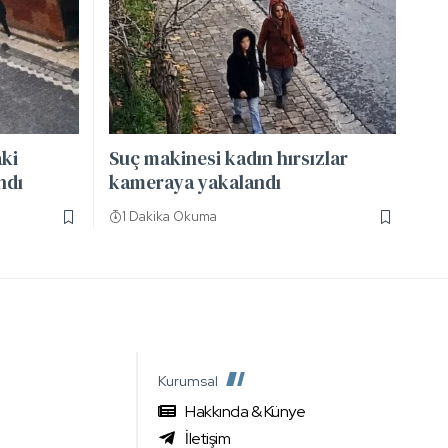
aki
Suç makinesi kadın hırsızlar
ndı
kameraya yakalandı
1 Dakika Okuma
Kurumsal
Hakkında & Künye
İletişim