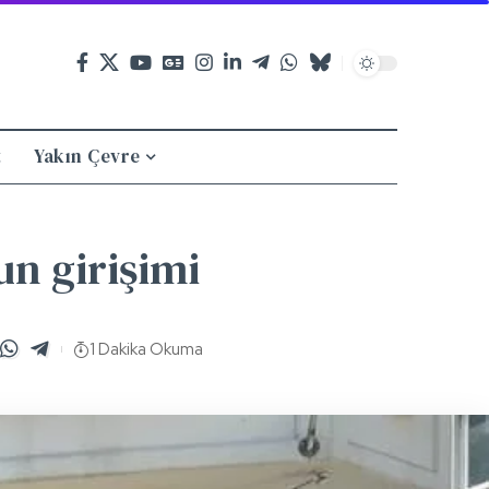
t
Yakın Çevre
un girişimi
1 Dakika Okuma