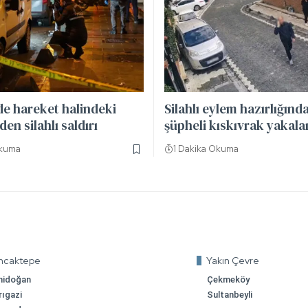
de hareket halindeki
Silahlı eylem hazırlığınd
en silahlı saldırı
şüpheli kıskıvrak yakala
Okuma
1 Dakika Okuma
ncaktepe
Yakın Çevre
nidoğan
Çekmeköy
rıgazi
Sultanbeyli