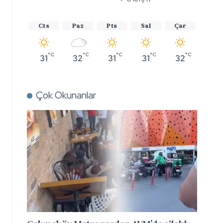
Cts
Paz
Pts
Sal
Çar
°C
°C
°C
°C
°C
31
32
31
31
32
Çok Okunanlar