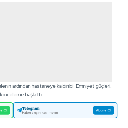
enin ardından hastaneye kaldırıldı. Emniyet güçleri,
k inceleme başlattı.
Telegram
e Ol
Abone Ol
Haber akışını kaçırmayın