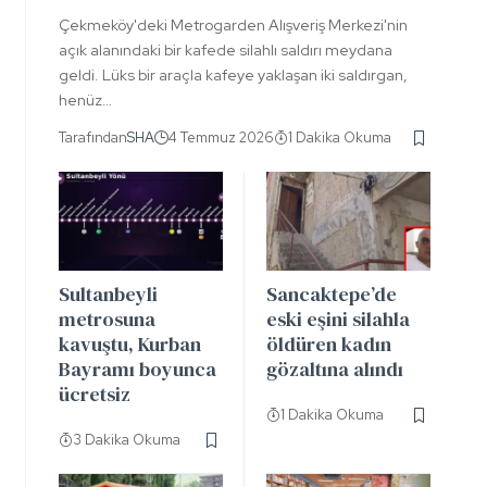
Çekmeköy'deki Metrogarden Alışveriş Merkezi'nin
açık alanındaki bir kafede silahlı saldırı meydana
geldi. Lüks bir araçla kafeye yaklaşan iki saldırgan,
henüz…
Tarafından
SHA
4 Temmuz 2026
1 Dakika Okuma
Sultanbeyli
Sancaktepe’de
metrosuna
eski eşini silahla
kavuştu, Kurban
öldüren kadın
Bayramı boyunca
gözaltına alındı
ücretsiz
1 Dakika Okuma
3 Dakika Okuma