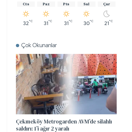
Cts
Paz
Pts
Sal
Çar
°C
°C
°C
°C
°C
32
31
31
30
21
Çok Okunanlar
Çekmeköy Metrogarden AVM’de silahlı
saldırı: 1’i ağır 2 yaralı