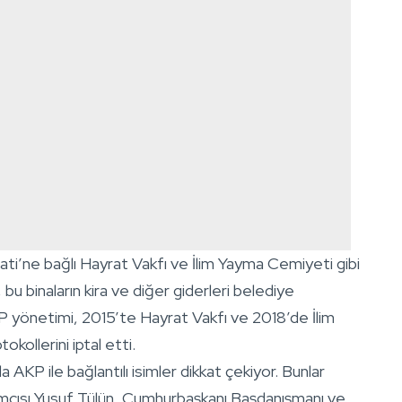
i’ne bağlı Hayrat Vakfı ve İlim Yayma Cemiyeti gibi
, bu binaların kira ve diğer giderleri belediye
P yönetimi, 2015’te Hayrat Vakfı ve 2018’de İlim
kollerini iptal etti.
AKP ile bağlantılı isimler dikkat çekiyor. Bunlar
dımcısı Yusuf Tülün, Cumhurbaşkanı Başdanışmanı ve