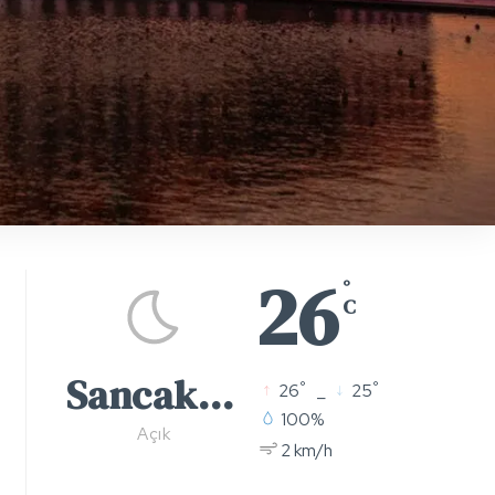
26
°
C
Sancaktepe
°
°
26
_
25
100%
Açık
2 km/h