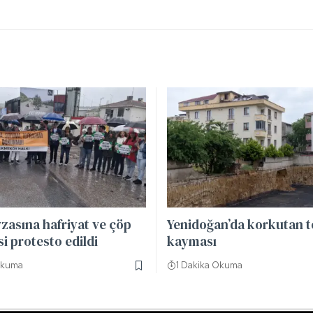
zasına hafriyat ve çöp
Yenidoğan’da korkutan 
 protesto edildi
kayması
Okuma
1 Dakika Okuma