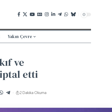
t
Yakın Çevre
kıf ve
ptal etti
2 Dakika Okuma