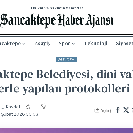
Halkın ve haklının yanında!
ncaktepe
Asayiş
Spor
Teknoloji
Siyase
GÜNDEM
ktepe Belediyesi, dini va
rle yapılan protokolleri i
4
Paylaş
5 Şubat 2026 00:03