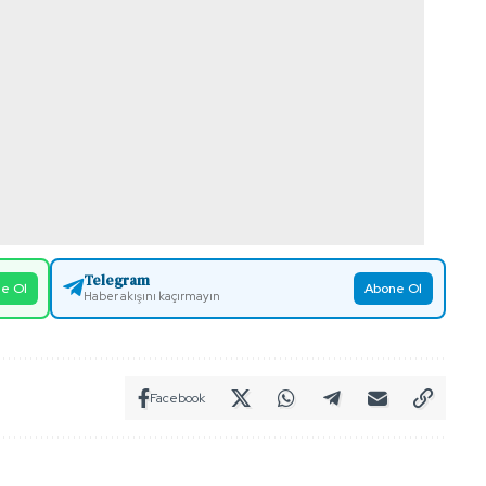
Telegram
e Ol
Abone Ol
Haber akışını kaçırmayın
Facebook