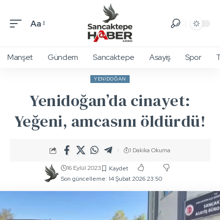
Aa
Manşet
Gündem
Sancaktepe
Asayiş
Spor
T
YENIDOĞAN
Yenidoğan’da cinayet:
Yeğeni, amcasını öldürdü!
1 Dakika Okuma
16 Eylül 2023
Son güncelleme: 14 Şubat 2026 23:50