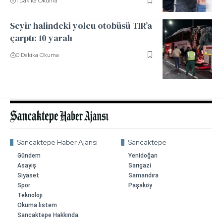
1 Dakika Okuma
Seyir halindeki yolcu otobüsü TIR’a
çarptı: 10 yaralı
0 Dakika Okuma
Sancaktepe Haber Ajansı
Sancaktepe
Gündem
Yenidoğan
Asayiş
Sarıgazi
Siyaset
Samandıra
Spor
Paşaköy
Teknoloji
Okuma listem
Sancaktepe Hakkında