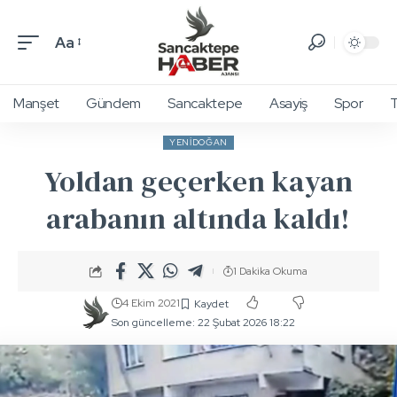
Aa
Manşet
Gündem
Sancaktepe
Asayiş
Spor
T
YENIDOĞAN
Yoldan geçerken kayan
arabanın altında kaldı!
1 Dakika Okuma
4 Ekim 2021
Son güncelleme: 22 Şubat 2026 18:22