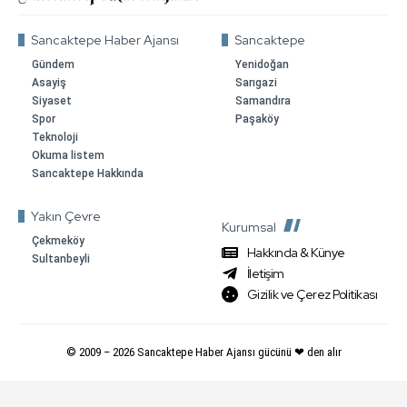
Sancaktepe Haber Ajansı
Sancaktepe
Gündem
Yenidoğan
Asayiş
Sarıgazi
Siyaset
Samandıra
Spor
Paşaköy
Teknoloji
Okuma listem
Sancaktepe Hakkında
Yakın Çevre
Kurumsal
Çekmeköy
Hakkında & Künye
Sultanbeyli
İletişim
Gizilik ve Çerez Politikası
© 2009 –
2026
Sancaktepe Haber Ajansı gücünü ❤ den alır