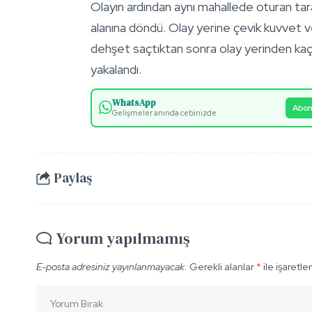
Olayın ardından aynı mahallede oturan taraf
alanına döndü. Olay yerine çevik kuvvet ve
dehşet saçtıktan sonra olay yerinden kaça
yakalandı.
WhatsApp
Abon
Gelişmeler anında cebinizde
Paylaş
Yorum yapılmamış
E-posta adresiniz yayınlanmayacak.
Gerekli alanlar
*
ile işaretle