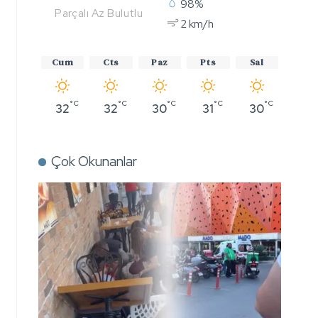
98%
Parçalı Az Bulutlu
2 km/h
Cum
Cts
Paz
Pts
Sal
°C
°C
°C
°C
°C
32
32
30
31
30
Çok Okunanlar