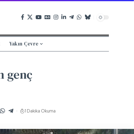
t
Yakın Çevre
n genç
1 Dakika Okuma