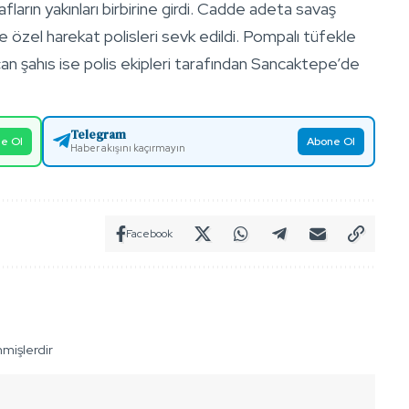
ların yakınları birbirine girdi. Cadde adeta savaş
 özel harekat polisleri sevk edildi. Pompalı tüfekle
n şahıs ise polis ekipleri tarafından Sancaktepe’de
Telegram
e Ol
Abone Ol
Haber akışını kaçırmayın
Facebook
nmişlerdir