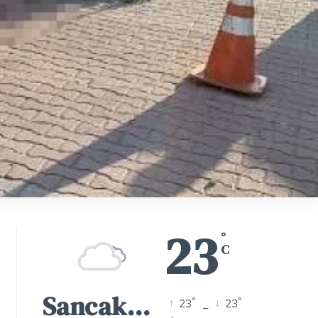
23
°
C
Sancaktepe
°
°
23
_
23