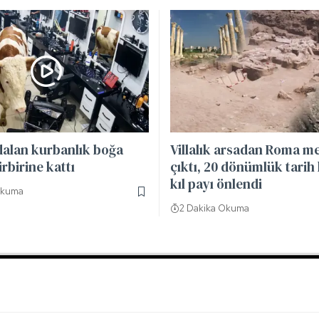
dalan kurbanlık boğa
Villalık arsadan Roma me
irbirine kattı
çıktı, 20 dönümlük tarih
kıl payı önlendi
Okuma
2 Dakika Okuma