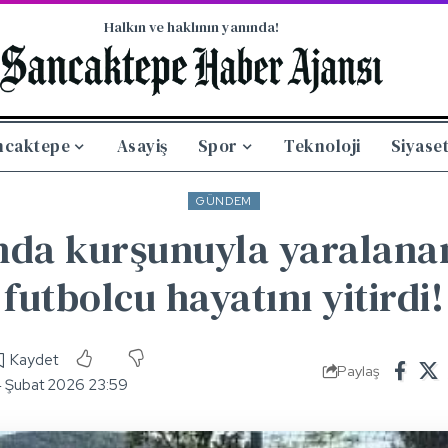
Halkın ve haklının yanında!
ncaktepe
Asayiş
Spor
Teknoloji
Siyase
GÜNDEM
da kurşunuyla yaralana
futbolcu hayatını yitirdi!
Paylaş
4 Şubat 2026 23:59