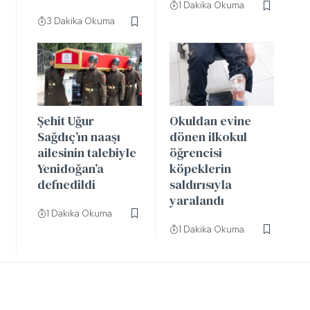
1 Dakika Okuma
3 Dakika Okuma
Şehit Uğur
Okuldan evine
Sağdıç’ın naaşı
dönen ilkokul
ailesinin talebiyle
öğrencisi
Yenidoğan’a
köpeklerin
defnedildi
saldırısıyla
yaralandı
1 Dakika Okuma
1 Dakika Okuma