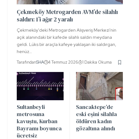
Çekmeköy Metrogarden AVM’de silahlı
saldırı: 1’i ağır 2 yaralı
Çekmeköy'deki Metrogarden Alışveriş Merkezi'nin
açık alanındaki bir kafede silahlı saldırı meydana
geldi. Lüks bir araçla kafeye yaklaşan iki saldırgan,
henüz…
Tarafından
SHA
4 Temmuz 2026
1 Dakika Okuma
Sultanbeyli
Sancaktepe’de
metrosuna
eski eşini silahla
kavuştu, Kurban
öldüren kadın
Bayramı boyunca
gözaltına alındı
ücretsiz