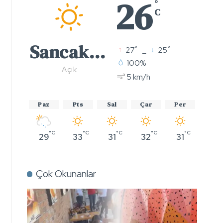
26
°
C
Sancaktepe
°
°
27
_
25
100%
Açık
5 km/h
Paz
Pts
Sal
Çar
Per
°C
°C
°C
°C
°C
29
33
31
32
31
Çok Okunanlar