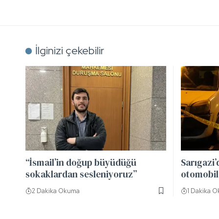
İlginizi çekebilir
“İsmail’in doğup büyüdüğü
Sarıgazi’
sokaklardan sesleniyoruz”
otomobild
2 Dakika Okuma
1 Dakika 