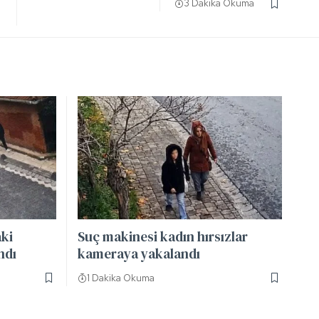
3 Dakika Okuma
aki
Suç makinesi kadın hırsızlar
ndı
kameraya yakalandı
1 Dakika Okuma