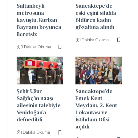
Sultanbeyli
Sancaktepe’de
metrosuna
eski eşini silahla
kavuştu, Kurban
öldüren kadın
Bayramı boyunca
gözaltına alındı
ücretsiz
1 Dakika Okuma
3 Dakika Okuma
Şehit Uğur
Sancaktepe’de
Sağdıç’ın naaşı
Emek Kent
ailesinin talebiyle
Meydanı, 2. Kent
Yenidoğan’a
Lokantası ve
defnedildi
İstihdam Ofisi
açıldı
1 Dakika Okuma