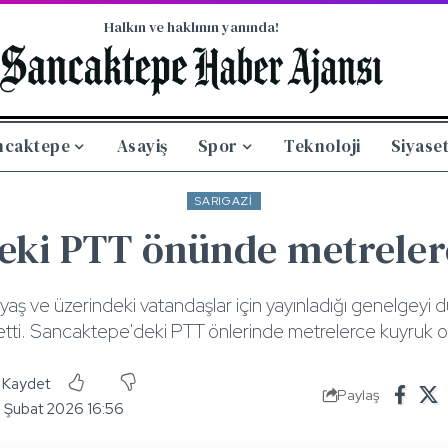
Halkın ve haklının yanında!
ncaktepe
Asayiş
Spor
Teknoloji
Siyase
SARIGAZI
deki PTT önünde metrele
65 yaş ve üzerindeki vatandaşlar için yayınladığı genelgeyi
etti. Sancaktepe'deki PTT önlerinde metrelerce kuyruk o
Paylaş
7 Şubat 2026 16:56