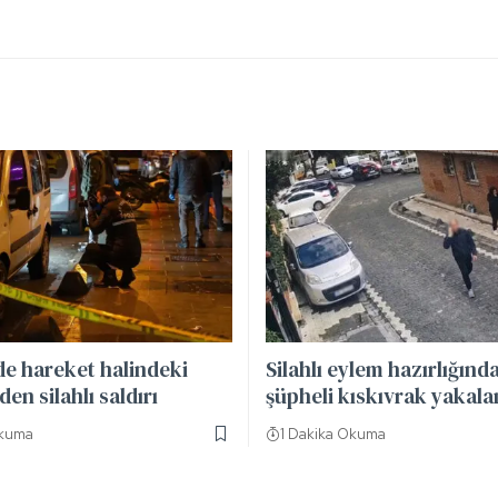
de hareket halindeki
Silahlı eylem hazırlığınd
en silahlı saldırı
şüpheli kıskıvrak yakala
Okuma
1 Dakika Okuma