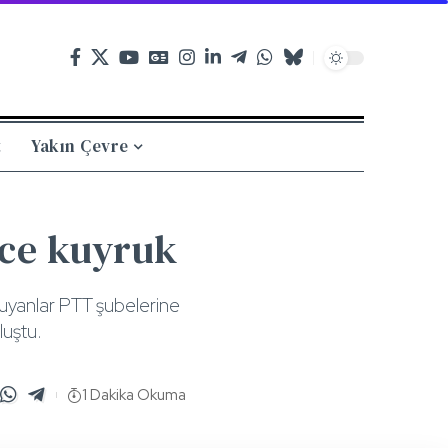
t
Yakın Çevre
rce kuyruk
 duyanlar PTT şubelerine
luştu.
1 Dakika Okuma