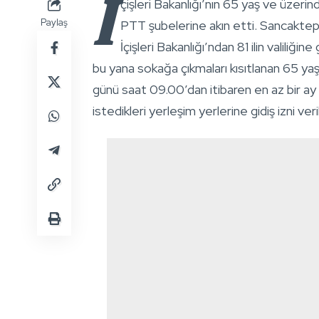
İ
çişleri Bakanlığı’nın 65 yaş ve üzerin
Paylaş
PTT şubelerine akın etti. Sancaktep
İçişleri Bakanlığı’ndan 81 ilin valil
bu yana sokağa çıkmaları kısıtlanan 65 y
günü saat 09.00’dan itibaren en az bir a
istedikleri yerleşim yerlerine gidiş izni veril