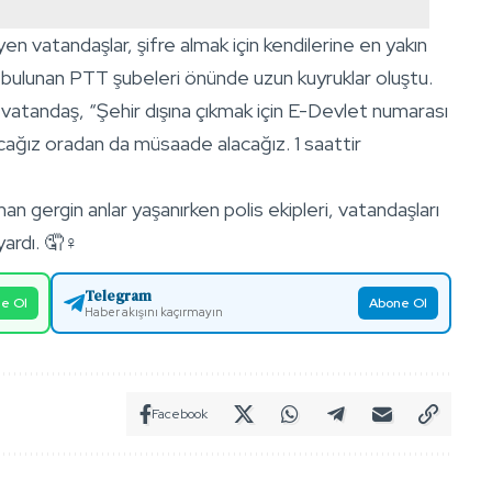
 vatandaşlar, şifre almak için kendilerine en yakın
bulunan PTT şubeleri önünde uzun kuyruklar oluştu.
vatandaş, “Şehir dışına çıkmak için E-Devlet numarası
cağız oradan da müsaade alacağız. 1 saattir
 gergin anlar yaşanırken polis ekipleri, vatandaşları
ardı. 🤦♀️
Telegram
e Ol
Abone Ol
Haber akışını kaçırmayın
Facebook