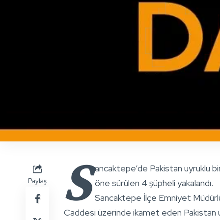
S
ancaktepe’de Pakistan uyruklu bir k
Paylaş
öne sürülen 4 şüpheli yakalandı.
Sancaktepe İlçe Emniyet Müdürlüğ
Caddesi üzerinde ikamet eden Pakistan uyru