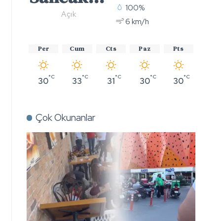
100%
Açık
6 km/h
Per
Cum
Cts
Paz
Pts
°C
°C
°C
°C
°C
30
33
31
30
30
Çok Okunanlar