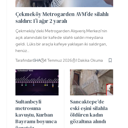
Çekmeköy Metrogarden AVM’de silahlı
saldırı: 1’i ağır 2 yaralı
Çekmeköy'deki Metrogarden Alışveriş Merkezi'nin
açık alanındaki bir kafede silahlı saldırı meydana
geldi. Lüks bir araçla kafeye yaklaşan iki saldırgan,
henüz…
Tarafından
SHA
4 Temmuz 2026
1 Dakika Okuma
Sultanbeyli
Sancaktepe’de
metrosuna
eski eşini silahla
kavuştu, Kurban
öldüren kadın
Bayramı boyunca
gözaltına alındı
ücretsiz