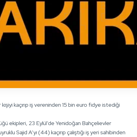
işiyi kaçırıp iş vereninden 15 bin euro fidye istediği
ü ekipleri, 23 Eylül’de Yenidoğan Bahçelievler
klu Sajid A’yı (44) kaçırıp çalıştığı iş yeri sahibinden