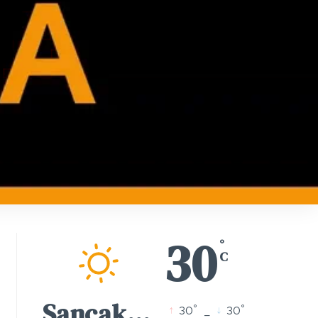
30
°
C
Sancaktepe
°
°
30
_
30