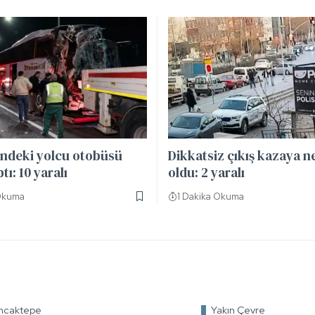
indeki yolcu otobüsü
Dikkatsiz çıkış kazaya 
tı: 10 yaralı
oldu: 2 yaralı
Okuma
1 Dakika Okuma
ncaktepe
Yakın Çevre