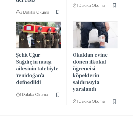
1 Dakika Okuma
3 Dakika Okuma
Şehit Uğur
Okuldan evine
Sağdıç’ın naaşı
dönen ilkokul
ailesinin talebiyle
öğrencisi
Yenidoğan’a
köpeklerin
defnedildi
saldırısıyla
yaralandı
1 Dakika Okuma
1 Dakika Okuma