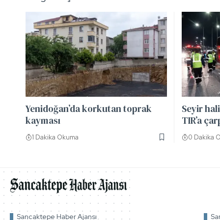
Yenidoğan’da korkutan toprak
Seyir hal
kayması
TIR’a çarp
1 Dakika Okuma
0 Dakika 
Sancaktepe Haber Ajansı
Sa