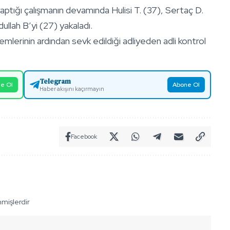
, yaptığı çalışmanın devamında Hulisi T. (37), Sertaç D.
ullah B’yi (27) yakaladı.
emlerinin ardından sevk edildiği adliyeden adli kontrol
Telegram
e Ol
Abone Ol
Haber akışını kaçırmayın
Facebook
nmişlerdir