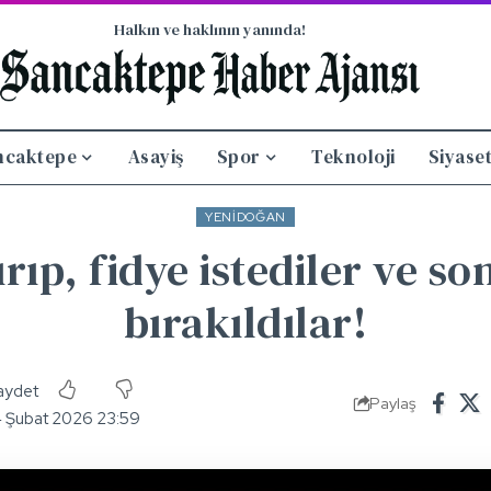
Halkın ve haklının yanında!
ncaktepe
Asayiş
Spor
Teknoloji
Siyase
YENIDOĞAN
ıp, fidye istediler ve so
bırakıldılar!
Paylaş
4 Şubat 2026 23:59