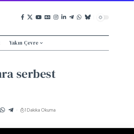
t
Yakın Çevre
nra serbest
1 Dakika Okuma