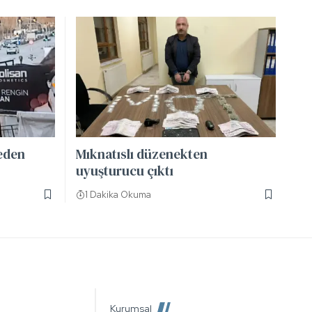
neden
Mıknatıslı düzenekten
uyuşturucu çıktı
1 Dakika Okuma
Kurumsal