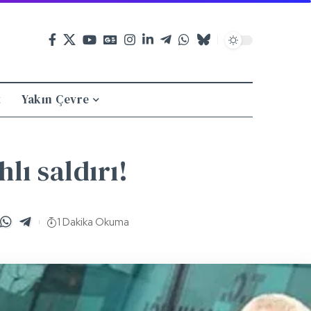
t
Yakın Çevre
lı saldırı!
1 Dakika Okuma