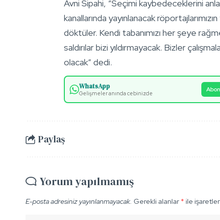
Avni Sipahi, “Seçimi kaybedeceklerini anl
kanallarında yayınlanacak röportajlarımızın
döktüler. Kendi tabanımızı her şeye rağ
saldırılar bizi yıldırmayacak. Bizler çalı
olacak” dedi.
WhatsApp
Abon
Gelişmeler anında cebinizde
Paylaş
Yorum yapılmamış
E-posta adresiniz yayınlanmayacak.
Gerekli alanlar
*
ile işaretle