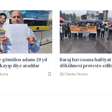
e gömülen adamı 20 yıl
Baraj havzasına hafriyat
kayıp diye aradılar
dökülmesi protesto edil
Okuma
2 Dakika Okuma