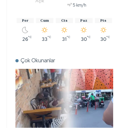
Açık
5 km/h
Per
Cum
Cts
Paz
Pts
°C
°C
°C
°C
°C
26
33
31
30
30
Çok Okunanlar