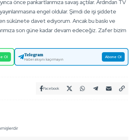
ayınca önce pankartlarımıza savaş açtılar. Ardından TV
 yayınlanmasına engel oldular. Şimdi de işi şiddete
men sükûnete davet ediyorum. Ancak bu baskı ve
şmalarımıza son güne kadar devam edeceğiz. Zafer bizim
Telegram
e Ol
Abone Ol
Haber akışını kaçırmayın
Facebook
nmişlerdir