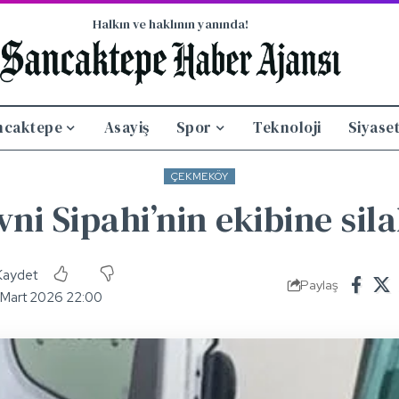
Halkın ve haklının yanında!
ncaktepe
Asayiş
Spor
Teknoloji
Siyase
ÇEKMEKÖY
ni Sipahi’nin ekibine silah
Paylaş
 Mart 2026 22:00