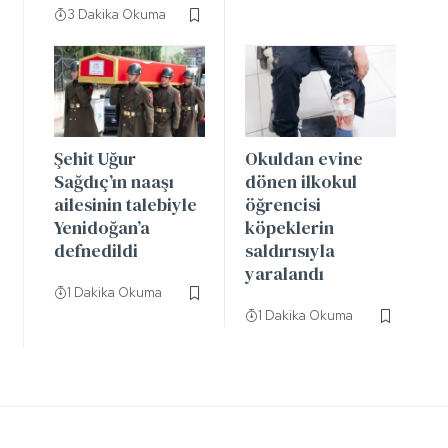
3 Dakika Okuma
Şehit Uğur
Okuldan evine
Sağdıç’ın naaşı
dönen ilkokul
ailesinin talebiyle
öğrencisi
Yenidoğan’a
köpeklerin
defnedildi
saldırısıyla
yaralandı
1 Dakika Okuma
1 Dakika Okuma