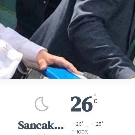
26
°
C
Sancaktepe
°
°
26
_
25
100%