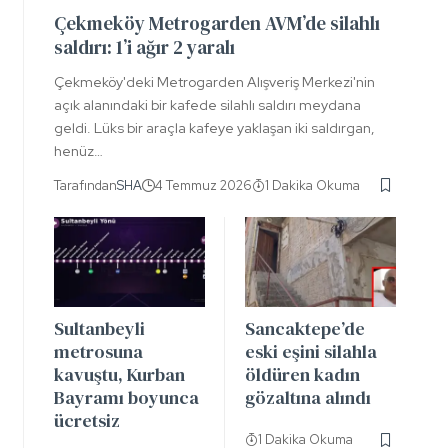
Çekmeköy Metrogarden AVM’de silahlı
saldırı: 1’i ağır 2 yaralı
Çekmeköy'deki Metrogarden Alışveriş Merkezi'nin
açık alanındaki bir kafede silahlı saldırı meydana
geldi. Lüks bir araçla kafeye yaklaşan iki saldırgan,
henüz…
Tarafından
SHA
4 Temmuz 2026
1 Dakika Okuma
Sultanbeyli
Sancaktepe’de
metrosuna
eski eşini silahla
kavuştu, Kurban
öldüren kadın
Bayramı boyunca
gözaltına alındı
ücretsiz
1 Dakika Okuma