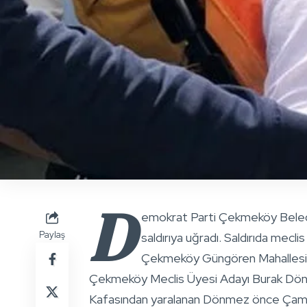
D
emokrat Parti Çekmeköy Belediye
Paylaş
saldırıya uğradı. Saldırıda mecl
Çekmeköy Güngören Mahallesin
Çekmeköy Meclis Üyesi Adayı Burak Dönmez
Kafasından yaralanan Dönmez önce Çamlık 