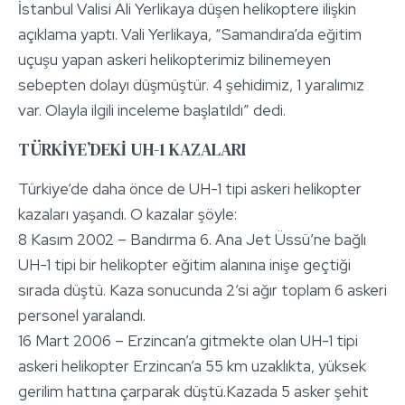
İstanbul Valisi Ali Yerlikaya düşen helikoptere ilişkin
açıklama yaptı. Vali Yerlikaya, “Samandıra’da eğitim
uçuşu yapan askeri helikopterimiz bilinemeyen
sebepten dolayı düşmüştür. 4 şehidimiz, 1 yaralımız
var. Olayla ilgili inceleme başlatıldı” dedi.
TÜRKİYE’DEKİ UH-1 KAZALARI
Türkiye’de daha önce de UH-1 tipi askeri helikopter
kazaları yaşandı. O kazalar şöyle:
8 Kasım 2002 – Bandırma 6. Ana Jet Üssü’ne bağlı
UH-1 tipi bir helikopter eğitim alanına inişe geçtiği
sırada düştü. Kaza sonucunda 2’si ağır toplam 6 askeri
personel yaralandı.
16 Mart 2006 – Erzincan’a gitmekte olan UH-1 tipi
askeri helikopter Erzincan’a 55 km uzaklıkta, yüksek
gerilim hattına çarparak düştü.Kazada 5 asker şehit