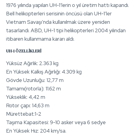
1976 yılında yapılan UH-1’lerin o yıl üretim hattı kapandı.
Bell helikopterleri serisinin öncüsü olan UH-1’ler
Vietnam Savaşı’nda kullanılmak üzere yeniden
tasarlandı. ABD, UH-1 tipi helikopterleri 2004 yılından
itibaren kullanmama kararı aldı.
UH-1 ÖZELLİKLERİ
Yüksüz Ağırlık: 2.363 kg
En Yüksek Kalkış Ağırlığı: 4.309 kg
Gövde Uzunluğu: 12,77 m
Tamamı(rotorla): 11.62 m
Yükseklik: 4,42 m
Rotor çapı: 14,63 m
Mürettebat:1-2
Taşıma Kapasitesi: 9-10 asker veya 6 sedye
En Yüksek Hız: 204 km/sa.