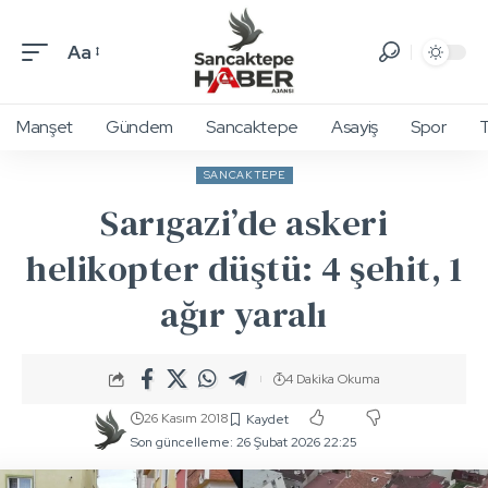
Aa
Manşet
Gündem
Sancaktepe
Asayiş
Spor
T
SANCAKTEPE
Sarıgazi’de askeri
helikopter düştü: 4 şehit, 1
ağır yaralı
4 Dakika Okuma
26 Kasım 2018
Son güncelleme: 26 Şubat 2026 22:25