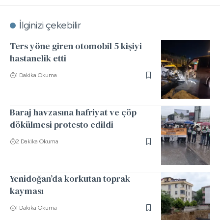
İlginizi çekebilir
Ters yöne giren otomobil 5 kişiyi
hastanelik etti
1 Dakika Okuma
Baraj havzasına hafriyat ve çöp
dökülmesi protesto edildi
2 Dakika Okuma
Yenidoğan’da korkutan toprak
kayması
1 Dakika Okuma