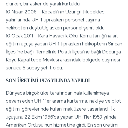
olurken, bir asker de yaralı kurtuldu.
10 Nisan 2006 – Kocaeli’nin Uzunçiftlik beldesi
yakınlarında UH-1 tipi askeri personel taşıma
helikopteri düştü.Üç askeri personel şehit oldu
10 Ocak 2011 – Kara Havacılık Okul Komutanlığı’na ait
eğitim uçuşu yapan UH-1 tipi askeri helikopterin Sincan
İlçesi’ne bağlı Temelli ile Polatlı İlçesi’ne bağlı Dodurga
Köyü Kapalıtepe Mevkisi arasındaki bölgede düşmesi
sonucu 5 subay şehit oldu.
SON ÜRETİMİ 1976 YILINDA YAPILDI
Dünyada birçok ülke tarafından hala kullanılmaya
devam eden UH-1’ler arama kurtarma, nakliye ve pilot
eğitimi görevlerinde kullanılmak üzere tasarlandı. İlk
uçuşunu 22 Ekim 1956’da yapan UH-1’ler 1959 yılında
Amerikan Ordusu’nun hizmetine girdi. En son üretimi