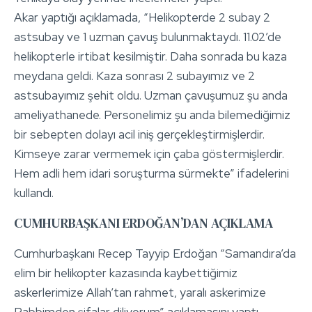
Akar yaptığı açıklamada, “Helikopterde 2 subay 2
astsubay ve 1 uzman çavuş bulunmaktaydı. 11.02’de
helikopterle irtibat kesilmiştir. Daha sonrada bu kaza
meydana geldi. Kaza sonrası 2 subayımız ve 2
astsubayımız şehit oldu. Uzman çavuşumuz şu anda
ameliyathanede. Personelimiz şu anda bilemediğimiz
bir sebepten dolayı acil iniş gerçekleştirmişlerdir.
Kimseye zarar vermemek için çaba göstermişlerdir.
Hem adli hem idari soruşturma sürmekte” ifadelerini
kullandı.
CUMHURBAŞKANI ERDOĞAN’DAN AÇIKLAMA
Cumhurbaşkanı Recep Tayyip Erdoğan “Samandıra’da
elim bir helikopter kazasında kaybettiğimiz
askerlerimize Allah’tan rahmet, yaralı askerimize
Rabbimden şifalar diliyorum” açıklamasını yaptı.