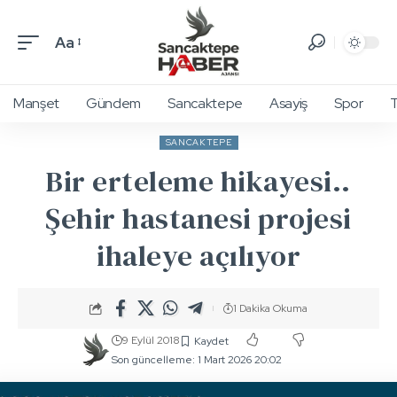
Aa
Manşet
Gündem
Sancaktepe
Asayiş
Spor
T
SANCAKTEPE
Bir erteleme hikayesi..
Şehir hastanesi projesi
ihaleye açılıyor
1 Dakika Okuma
9 Eylül 2018
Son güncelleme: 1 Mart 2026 20:02