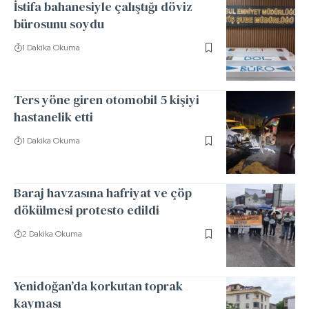
İstifa bahanesiyle çalıştığı döviz
bürosunu soydu
1 Dakika Okuma
Ters yöne giren otomobil 5 kişiyi
hastanelik etti
1 Dakika Okuma
Baraj havzasına hafriyat ve çöp
dökülmesi protesto edildi
2 Dakika Okuma
Yenidoğan’da korkutan toprak
kayması