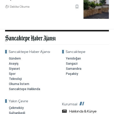
1 Dakika Okuma
Sancaktepe Haber Ajansı
Sancaktepe
Gündem
Yenidoğan
Asayiş
Sarıgazi
Siyaset
Samandıra
Spor
Paşaköy
Teknoloji
Okuma listem
Sancaktepe Hakkında
Yakın Çevre
Kurumsal
Çekmeköy
Hakkında & Künye
Sultanbeyli