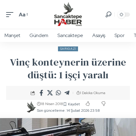
Aa
Manşet
Gündem
Sancaktepe
Asayiş
Spor
T
SARIGAZI
Vinç konteynerin üzerine
düştü: 1 işçi yaralı
1 Dakika Okuma
18 Nisan 2018
Son güncelleme: 14 Şubat 2026 23:58