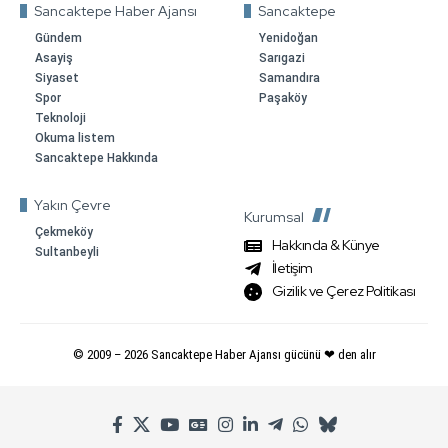
Sancaktepe Haber Ajansı
Sancaktepe
Gündem
Yenidoğan
Asayiş
Sarıgazi
Siyaset
Samandıra
Spor
Paşaköy
Teknoloji
Okuma listem
Sancaktepe Hakkında
Yakın Çevre
Kurumsal
Çekmeköy
Hakkında & Künye
Sultanbeyli
İletişim
Gizilik ve Çerez Politikası
© 2009 –
2026
Sancaktepe Haber Ajansı gücünü ❤ den alır