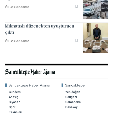
1 Dakika Okuma
Mıknatıslı düzenekten uyuşturucu
çıktı
1 Dakika Okuma
Sancaktepe Haber Ajansı
Sancaktepe
Gündem
Yenidoğan
Asayiş
Sarıgazi
Siyaset
Samandıra
Spor
Paşaköy
Teknoloji