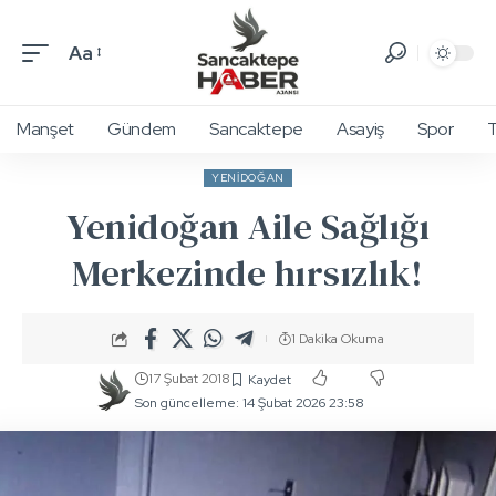
Aa
Manşet
Gündem
Sancaktepe
Asayiş
Spor
T
YENIDOĞAN
Yenidoğan Aile Sağlığı
Merkezinde hırsızlık!
1 Dakika Okuma
17 Şubat 2018
Son güncelleme: 14 Şubat 2026 23:58