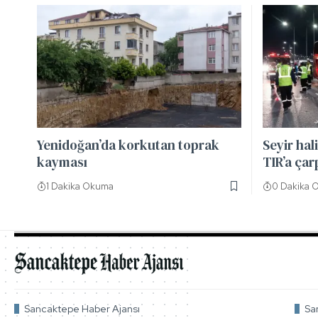
Yenidoğan’da korkutan toprak
Seyir hal
kayması
TIR’a çarp
1 Dakika Okuma
0 Dakika 
Sancaktepe Haber Ajansı
Sa