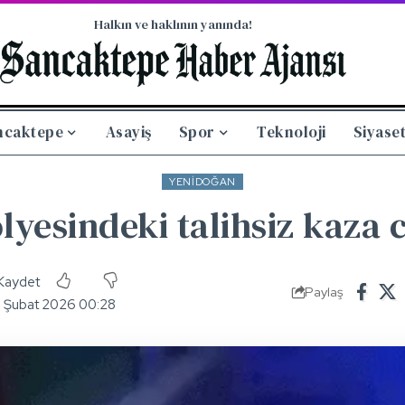
Halkın ve haklının yanında!
ncaktepe
Asayiş
Spor
Teknoloji
Siyase
YENIDOĞAN
lyesindeki talihsiz kaza 
Paylaş
1 Şubat 2026 00:28