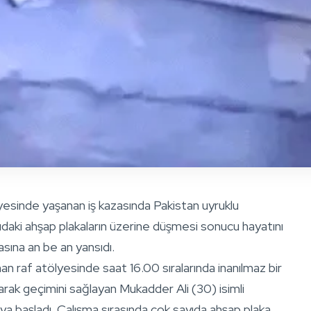
esinde yaşanan iş kazasında Pakistan uyruklu
ayıdaki ahşap plakaların üzerine düşmesi sonucu hayatını
sına an be an yansıdı.
n raf atölyesinde saat 16.00 sıralarında inanılmaz bir
şarak geçimini sağlayan Mukadder Ali (30) isimli
ya başladı. Çalışma sırasında çok sayıda ahşap plaka,