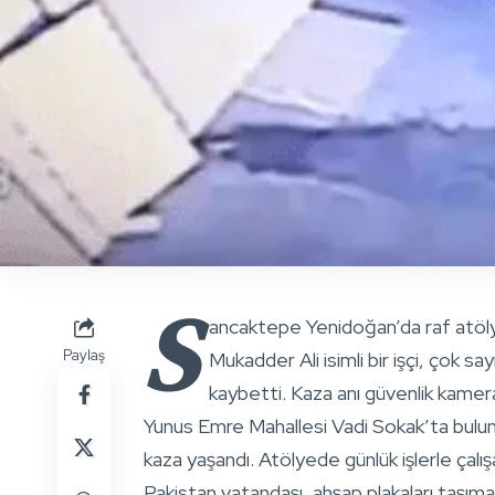
S
ancaktepe Yenidoğan’da raf atöly
Paylaş
Mukadder Ali isimli bir işçi, çok s
kaybetti. Kaza anı güvenlik kamera
Yunus Emre Mahallesi Vadi Sokak’ta buluna
kaza yaşandı. Atölyede günlük işlerle çalı
Pakistan vatandaşı, ahşap plakaları taşıma