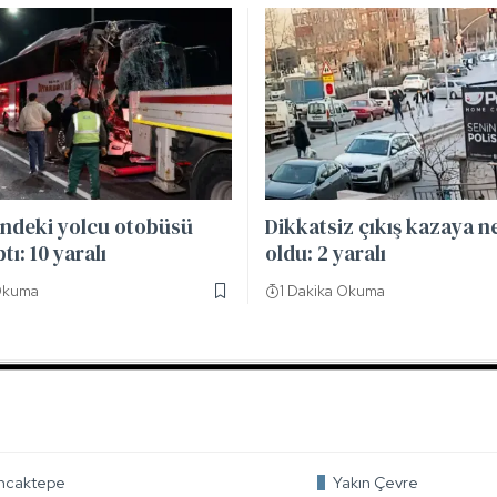
indeki yolcu otobüsü
Dikkatsiz çıkış kazaya 
tı: 10 yaralı
oldu: 2 yaralı
Okuma
1 Dakika Okuma
ncaktepe
Yakın Çevre