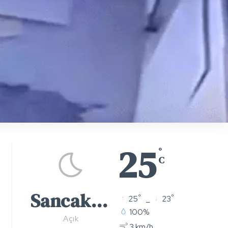
25
°
C
Sancaktepe
°
°
25
_
23
100%
Açık
3 km/h