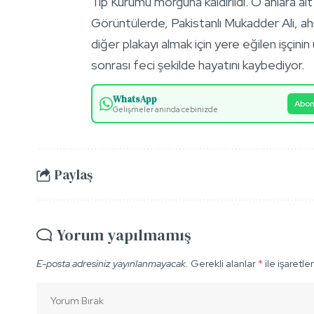
Tıp Kurumu morguna kaldırıldı. O anlara ait
Görüntülerde, Pakistanlı Mukadder Ali, ahşa
diğer plakayı almak için yere eğilen işçini
sonrası feci şekilde hayatını kaybediyor.
WhatsApp
Abon
Gelişmeler anında cebinizde
Paylaş
Yorum yapılmamış
E-posta adresiniz yayınlanmayacak.
Gerekli alanlar
*
ile işaretle