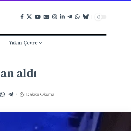
t
Yakın Çevre
can aldı
1 Dakika Okuma