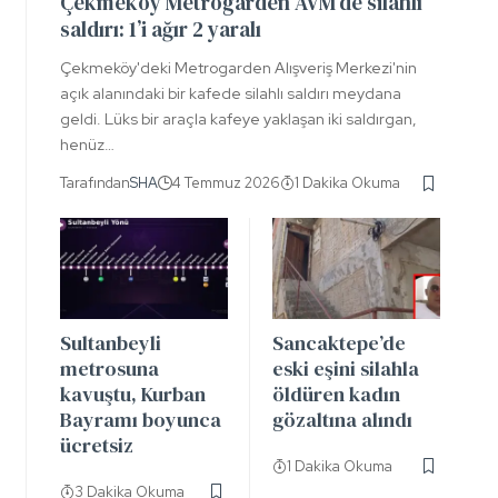
Çekmeköy Metrogarden AVM’de silahlı
saldırı: 1’i ağır 2 yaralı
Çekmeköy'deki Metrogarden Alışveriş Merkezi'nin
açık alanındaki bir kafede silahlı saldırı meydana
geldi. Lüks bir araçla kafeye yaklaşan iki saldırgan,
henüz…
Tarafından
SHA
4 Temmuz 2026
1 Dakika Okuma
Sultanbeyli
Sancaktepe’de
metrosuna
eski eşini silahla
kavuştu, Kurban
öldüren kadın
Bayramı boyunca
gözaltına alındı
ücretsiz
1 Dakika Okuma
3 Dakika Okuma