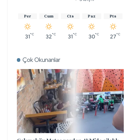
Per
Cum
Cts
Paz
Pts
°C
°C
°C
°C
°C
31
32
31
30
27
Çok Okunanlar