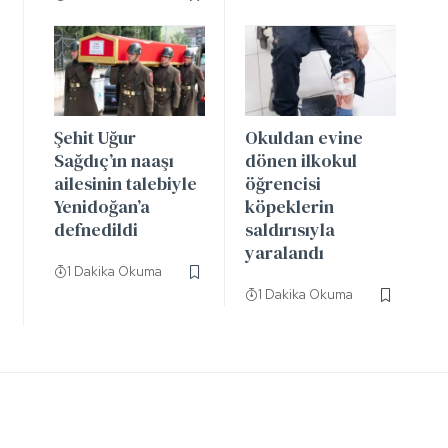
Şehit Uğur
Okuldan evine
Sağdıç’ın naaşı
dönen ilkokul
ailesinin talebiyle
öğrencisi
Yenidoğan’a
köpeklerin
defnedildi
saldırısıyla
yaralandı
1 Dakika Okuma
1 Dakika Okuma