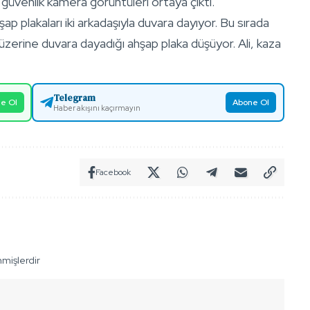
 güvenlik kamera görüntüleri ortaya çıktı.
p plakaları iki arkadaşıyla duvara dayıyor. Bu sırada
n üzerine duvara dayadığı ahşap plaka düşüyor. Ali, kaza
Telegram
e Ol
Abone Ol
Haber akışını kaçırmayın
Facebook
nmişlerdir