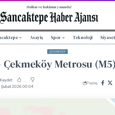
Halkın ve haklının yanında!
ncaktepe
Asayiş
Spor
Teknoloji
Siyase
ÇEKMEKÖY
 Çekmeköy Metrosu (M5)
Paylaş
5 Şubat 2026 00:04