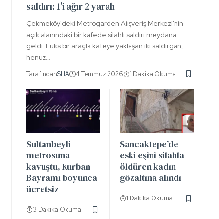
saldırı: 1’i ağır 2 yaralı
Çekmeköy'deki Metrogarden Alışveriş Merkezi'nin
açık alanındaki bir kafede silahlı saldırı meydana
geldi. Lüks bir araçla kafeye yaklaşan iki saldırgan,
henüz…
Tarafından
SHA
4 Temmuz 2026
1 Dakika Okuma
Sultanbeyli
Sancaktepe’de
metrosuna
eski eşini silahla
kavuştu, Kurban
öldüren kadın
Bayramı boyunca
gözaltına alındı
ücretsiz
1 Dakika Okuma
3 Dakika Okuma