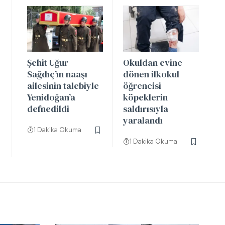
Şehit Uğur
Okuldan evine
Sağdıç’ın naaşı
dönen ilkokul
ailesinin talebiyle
öğrencisi
Yenidoğan’a
köpeklerin
defnedildi
saldırısıyla
yaralandı
1 Dakika Okuma
1 Dakika Okuma