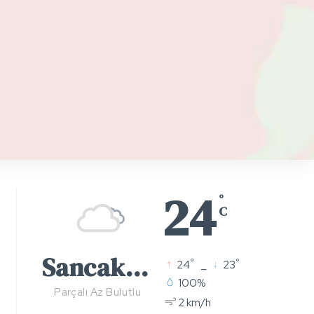
24
°
C
Sancaktepe
°
°
24
_
23
100%
Parçalı Az Bulutlu
2 km/h