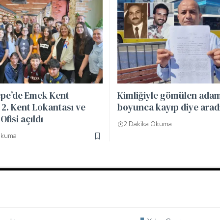
pe’de Emek Kent
Kimliğiyle gömülen adamı
2. Kent Lokantası ve
boyunca kayıp diye arad
Ofisi açıldı
2 Dakika Okuma
Okuma