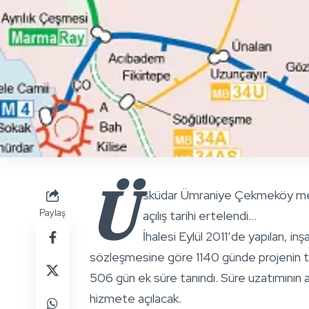
Ü
sküdar Ümraniye Çekmeköy metro 
Paylaş
açılış tarihi ertelendi…
İhalesi Eylül 2011′de yapılan, i
sözleşmesine göre 1140 günde projenin t
506 gün ek süre tanındı. Süre uzatımının 
hizmete açılacak.