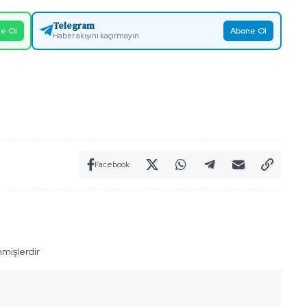
Telegram
e Ol
Abone Ol
Haber akışını kaçırmayın
Facebook
nmişlerdir