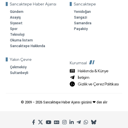
Sancaktepe Haber Ajansı
Sancaktepe
Gündem
Yenidoğan
Asayiş
Sarıgazi
Siyaset
Samandıra
Spor
Paşaköy
Teknoloji
Okuma listem
Sancaktepe Hakkında
Yakın Çevre
Kurumsal
Çekmeköy
Hakkında & Künye
Sultanbeyli
İletişim
Gizilik ve Çerez Politikası
© 2009 –
2026
Sancaktepe Haber Ajansı gücünü ❤ den alır