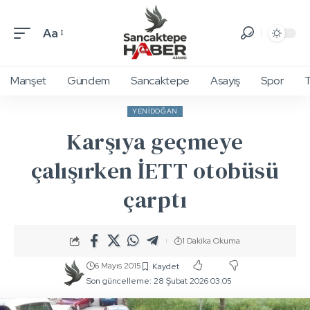
Aa
Manşet
Gündem
Sancaktepe
Asayiş
Spor
T
YENIDOĞAN
Karşıya geçmeye
çalışırken İETT otobüsü
çarptı
1 Dakika Okuma
6 Mayıs 2015
Son güncelleme: 28 Şubat 2026 03:05