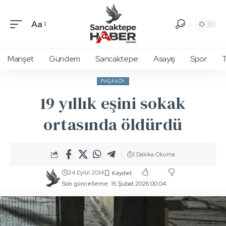
Aa
Manşet
Gündem
Sancaktepe
Asayiş
Spor
T
PAŞAKÖY
19 yıllık eşini sokak
ortasında öldürdü
1 Dakika Okuma
24 Eylül 2014
Son güncelleme: 15 Şubat 2026 00:04