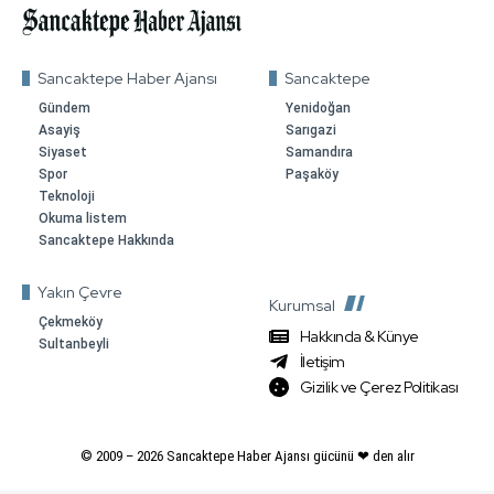
Sancaktepe Haber Ajansı
Sancaktepe
Gündem
Yenidoğan
Asayiş
Sarıgazi
Siyaset
Samandıra
Spor
Paşaköy
Teknoloji
Okuma listem
Sancaktepe Hakkında
Yakın Çevre
Kurumsal
Çekmeköy
Hakkında & Künye
Sultanbeyli
İletişim
Gizilik ve Çerez Politikası
© 2009 –
2026
Sancaktepe Haber Ajansı gücünü ❤ den alır