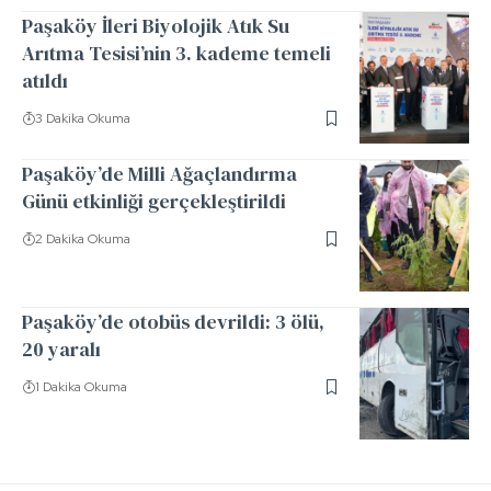
Paşaköy İleri Biyolojik Atık Su
Arıtma Tesisi’nin 3. kademe temeli
atıldı
3 Dakika Okuma
Paşaköy’de Milli Ağaçlandırma
Günü etkinliği gerçekleştirildi
2 Dakika Okuma
Paşaköy’de otobüs devrildi: 3 ölü,
20 yaralı
1 Dakika Okuma