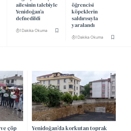
ailesinin talebiyle
öğrencisi
Yenidoğan’a
köpeklerin
defnedildi
saldırısıyla
yaralandı
1 Dakika Okuma
1 Dakika Okuma
 ve çöp
Yenidoğan’da korkutan toprak