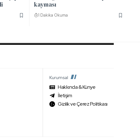
di
kayması
1 Dakika Okuma
Kurumsal
Hakkında & Künye
İletişim
Gizilik ve Çerez Politikası