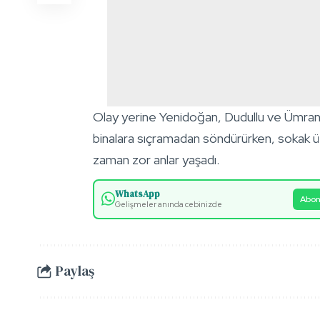
Olay yerine Yenidoğan, Dudullu ve Ümraniye
binalara sıçramadan söndürürken, sokak ü
zaman zor anlar yaşadı.
WhatsApp
Abon
Gelişmeler anında cebinizde
Paylaş