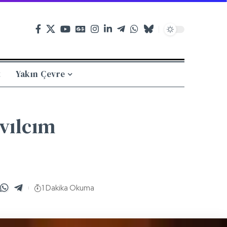
t
Yakın Çevre
ıvılcım
1 Dakika Okuma