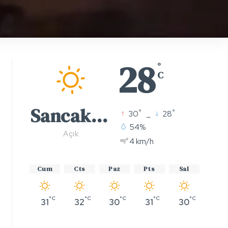
28
°
C
Sancaktepe
°
°
30
_
28
54%
Açık
4 km/h
Cum
Cts
Paz
Pts
Sal
°C
°C
°C
°C
°C
31
32
30
31
30