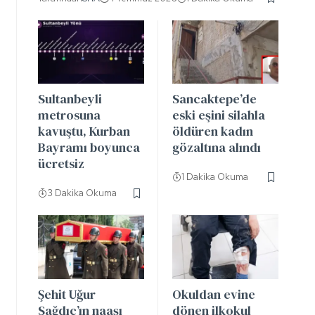
Sultanbeyli
Sancaktepe’de
metrosuna
eski eşini silahla
kavuştu, Kurban
öldüren kadın
Bayramı boyunca
gözaltına alındı
ücretsiz
1 Dakika Okuma
3 Dakika Okuma
Şehit Uğur
Okuldan evine
Sağdıç’ın naaşı
dönen ilkokul