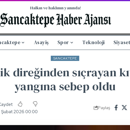
Halkın ve haklının yanında!
ncaktepe
Asayiş
Spor
Teknoloji
Siyase
SANCAKTEPE
ik direğinden sıçrayan k
yangına sebep oldu
Paylaş
5 Şubat 2026 00:00