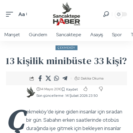
Aa
Manşet
Gündem
Sancaktepe
Asayiş
Spor
T
ÇEKMEKÖY
13 kişilik minibüste 33 kişi?
2 Dakika Okuma
14 Mayıs 2010
Son güncelleme: 14 Şubat 2026 23:50
Ç
ekmeköy’de işine giden insanlar için sıradan
bir gün. Sabahın erken saatlerinde otobüs
durağında işe gitmek için bekleyen insanlar