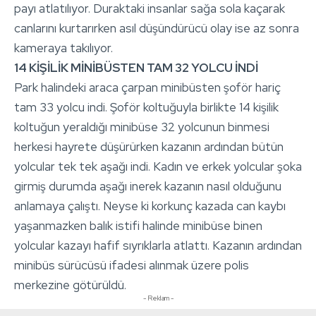
payı atlatılıyor. Duraktaki insanlar sağa sola kaçarak
canlarını kurtarırken asıl düşündürücü olay ise az sonra
kameraya takılıyor.
14 KİŞİLİK MİNİBÜSTEN TAM 32 YOLCU İNDİ
Park halindeki araca çarpan minibüsten şoför hariç
tam 33 yolcu indi. Şoför koltuğuyla birlikte 14 kişilik
koltuğun yeraldığı minibüse 32 yolcunun binmesi
herkesi hayrete düşürürken kazanın ardından bütün
yolcular tek tek aşağı indi. Kadın ve erkek yolcular şoka
girmiş durumda aşağı inerek kazanın nasıl olduğunu
anlamaya çalıştı. Neyse ki korkunç kazada can kaybı
yaşanmazken balık istifi halinde minibüse binen
yolcular kazayı hafif sıyrıklarla atlattı. Kazanın ardından
minibüs sürücüsü ifadesi alınmak üzere polis
merkezine götürüldü.
- Reklam -