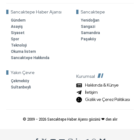
Sancaktepe Haber Ajansı
Sancaktepe
Gündem
Yenidoğan
Asayiş
Sarıgazi
Siyaset
Samandıra
Spor
Paşaköy
Teknoloji
Okuma listem
Sancaktepe Hakkında
Yakın Çevre
Kurumsal
Çekmeköy
Hakkında & Künye
Sultanbeyli
İletişim
Gizilik ve Çerez Politikası
© 2009 –
2026
Sancaktepe Haber Ajansı gücünü ❤ den alır