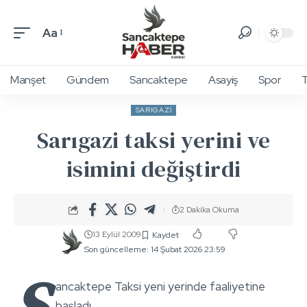
Aa
Manşet
Gündem
Sancaktepe
Asayiş
Spor
T
SARIGAZI
Sarıgazi taksi yerini ve
isimini değiştirdi
2 Dakika Okuma
13 Eylül 2009
Son güncelleme: 14 Şubat 2026 23:59
S
ancaktepe Taksi yeni yerinde faaliyetine
başladı.