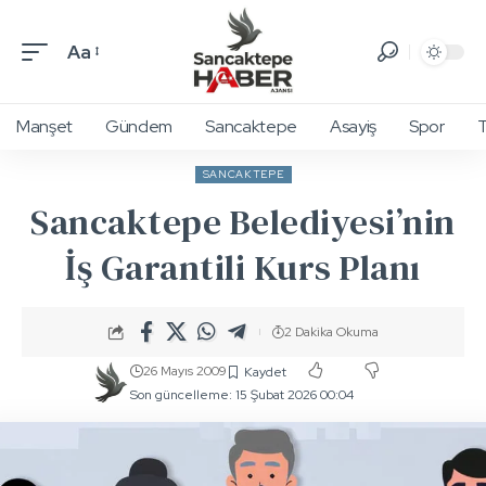
Aa
Manşet
Gündem
Sancaktepe
Asayiş
Spor
T
SANCAKTEPE
Sancaktepe Belediyesi’nin
İş Garantili Kurs Planı
2 Dakika Okuma
26 Mayıs 2009
Son güncelleme: 15 Şubat 2026 00:04