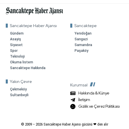
Sancaktepe Haber Ajansı
Sancaktepe
Gündem
Yenidoğan
Asayiş
Sarıgazi
Siyaset
Samandıra
Spor
Paşaköy
Teknoloji
Okuma listem
Sancaktepe Hakkında
Yakın Çevre
Kurumsal
Çekmeköy
Hakkında & Künye
Sultanbeyli
İletişim
Gizilik ve Çerez Politikası
© 2009 –
2026
Sancaktepe Haber Ajansı gücünü ❤ den alır